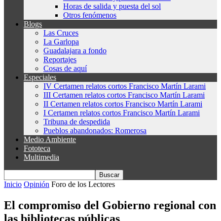
Horas de salida y puesta del sol
Otros fenómenos
Blogs
Las Cruces
La Garlopa
Guadalajara a fondo
Reportajes
Cosas de aquí
Especiales
IV Certamen relatos cortos Francisco Martín Larami
III Certamen relatos cortos Francisco Martín Larami
II Certamen relatos cortos Francisco Martín Larami
I Certamen relatos cortos Francisco Martín Larami
Tribuna de despedida
Pueblos abandonados: Romerosa
Medio Ambiente
Fototeca
Multimedia
Inicio
Opinión
Foro de los Lectores
El compromiso del Gobierno regional con
las bibliotecas públicas