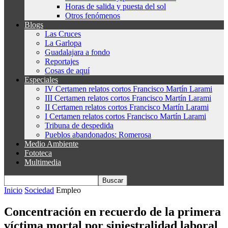
Horas de salida y puesta del sol
Otros fenómenos
Blogs
Las Cruces
La Garlopa
Guadalajara a fondo
Reportajes
Cosas de aquí
Especiales
IV Certamen relatos cortos Francisco Martín Larami
III Certamen relatos cortos Francisco Martín Larami
II Certamen relatos cortos Francisco Martín Larami
I Certamen relatos cortos Francisco Martín Larami
Tribuna de despedida
Pueblos abandonados: Romerosa
Medio Ambiente
Fototeca
Multimedia
Inicio
Sociedad
Empleo
Concentración en recuerdo de la primera
víctima mortal por siniestralidad laboral