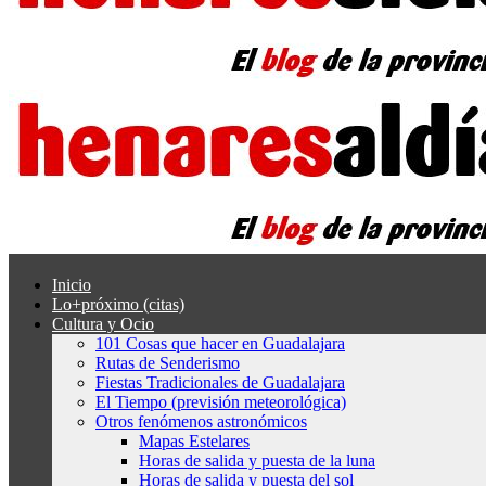
Inicio
Lo+próximo (citas)
Cultura y Ocio
101 Cosas que hacer en Guadalajara
Rutas de Senderismo
Fiestas Tradicionales de Guadalajara
El Tiempo (previsión meteorológica)
Otros fenómenos astronómicos
Mapas Estelares
Horas de salida y puesta de la luna
Horas de salida y puesta del sol