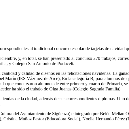
rrespondientes al tradicional concurso escolar de tarjetas de navidad
diciembre, y, en total, se han presentado al concurso 270 trabajos, corre
lia, y Colegio San Antonio de Portaceli.
 cantidad y calidad de diseños en las felicitaciones navideñas. La ganad
abel Marín (IES Vázquez de Arce); En la categoría B, para alumnos de 
en la que concursaron alumnos de entre primero y cuarto de Primaria, s
ncedor ha sido el trabajo de Olga Juanas (Colegio Sagrada Familia).
s tiendas de la ciudad, además de sus correspondientes diplomas. Uno d
.
Cultura del Ayuntamiento de Sigüenza) e integrado por Belén Melián O
a), Cristina Muñoz Pastor (Educadora Social), Noelia Hernando Pérez (