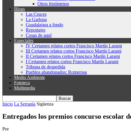
Otros fenómenos
Blogs
Las Cruces
La Garlopa
Guadalajara a fondo
Reportajes
Cosas de aquí
Especiales
IV Certamen relatos cortos Francisco Martín Larami
III Certamen relatos cortos Francisco Martín Larami
II Certamen relatos cortos Francisco Martín Larami
I Certamen relatos cortos Francisco Martín Larami
Tribuna de despedida
Pueblos abandonados: Romerosa
Medio Ambiente
Fototeca
Multimedia
Inicio
La Serranía
Sigüenza
Entregados los premios concurso escolar d
Por