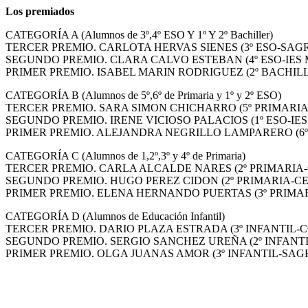
Los premiados
CATEGORÍA A (Alumnos de 3º,4º ESO Y 1º Y 2º Bachiller)
TERCER PREMIO. CARLOTA HERVAS SIENES (3º ESO-SAG
SEGUNDO PREMIO. CLARA CALVO ESTEBAN (4º ESO-IES
PRIMER PREMIO. ISABEL MARIN RODRIGUEZ (2º BACHIL
CATEGORÍA B (Alumnos de 5º,6º de Primaria y 1º y 2º ESO)
TERCER PREMIO. SARA SIMON CHICHARRO (5º PRIMARI
SEGUNDO PREMIO. IRENE VICIOSO PALACIOS (1º ESO-IE
PRIMER PREMIO. ALEJANDRA NEGRILLO LAMPARERO (6º
CATEGORÍA C (Alumnos de 1,2º,3º y 4º de Primaria)
TERCER PREMIO. CARLA ALCALDE NARES (2º PRIMARIA-
SEGUNDO PREMIO. HUGO PEREZ CIDON (2º PRIMARIA-CE
PRIMER PREMIO. ELENA HERNANDO PUERTAS (3º PRIMA
CATEGORÍA D (Alumnos de Educación Infantil)
TERCER PREMIO. DARIO PLAZA ESTRADA (3º INFANTIL-
SEGUNDO PREMIO. SERGIO SANCHEZ UREÑA (2º INFANTI
PRIMER PREMIO. OLGA JUANAS AMOR (3º INFANTIL-SAG