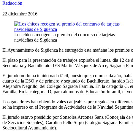
Redacción
-
22 diciembre 2016
Los chicos recogen su premio del concurso de tarjetas
navideñas de Sigüenza
El Ayuntamiento de Sigüenza ha entregado esta mañana los premios co
El plazo para la presentación de trabajos expiraba el lunes, día 12 de 
Secundaria y Bachillerato: IES Martín Vázquez de Arce, Sagrada Fami
El jurado no lo ha tenido nada fácil, puesto que, como cada año, había
cuarto de la ESO y de primero y segundo de Bachillerato, ha sido Is
Alejandra Negrillo, del Colegio Sagrada Familia. En la categoría C, 
Familia; En la categoría D, para alumnos de Educación Infantil, el ve
Los ganadores han obtenido vales canjeables por regalos en diferente
se ha impreso en el Programa de Actividades de la Navidad Seguntina
El jurado estuvo presidido por Sonsoles Arcones Sanz (Concejala de 
de Servicios Sociales), Carolina Pello Sirgo (Colegio Sagrada Famili
Sociocultural Ayuntamiento).