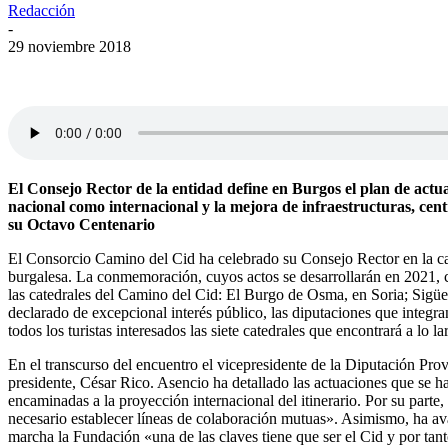
Redacción
-
29 noviembre 2018
El Consejo Rector de la entidad define en Burgos el plan de actu
nacional como internacional y la mejora de infraestructuras, cen
su Octavo Centenario
El Consorcio Camino del Cid ha celebrado su Consejo Rector en la cap
burgalesa. La conmemoración, cuyos actos se desarrollarán en 2021, c
las catedrales del Camino del Cid: El Burgo de Osma, en Soria; Sigüen
declarado de excepcional interés público, las diputaciones que integr
todos los turistas interesados las siete catedrales que encontrará a lo 
En el transcurso del encuentro el vicepresidente de la Diputación Pro
presidente, César Rico. Asencio ha detallado las actuaciones que se ha
encaminadas a la proyección internacional del itinerario. Por su part
necesario establecer líneas de colaboración mutuas». Asimismo, ha ava
marcha la Fundación «una de las claves tiene que ser el Cid y por tan