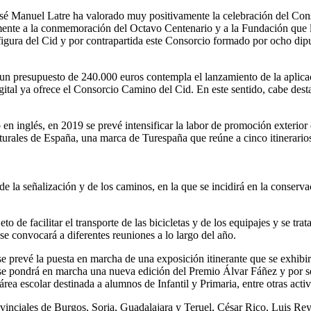
osé Manuel Latre ha valorado muy positivamente la celebración del Cons
lmente a la conmemoración del Octavo Centenario y a la Fundación que l
figura del Cid y por contrapartida este Consorcio formado por ocho dip
 un presupuesto de 240.000 euros contempla el lanzamiento de la aplica
gital ya ofrece el Consorcio Camino del Cid. En este sentido, cabe dest
en inglés, en 2019 se prevé intensificar la labor de promoción exterior 
lturales de España, una marca de Turespaña que reúne a cinco itinerarios 
la señalización y de los caminos, en la que se incidirá en la conserva
to de facilitar el transporte de las bicicletas y de los equipajes y se trat
se convocará a diferentes reuniones a lo largo del año.
e prevé la puesta en marcha de una exposición itinerante que se exhibirá
os, se pondrá en marcha una nueva edición del Premio Álvar Fáñez y por
área escolar destinada a alumnos de Infantil y Primaria, entre otras ac
rovinciales de Burgos, Soria, Guadalajara y Teruel, César Rico, Luis R