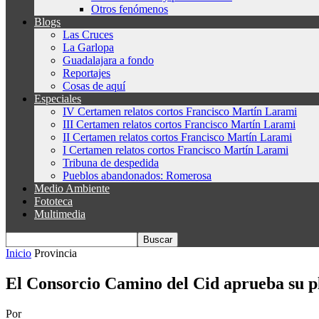
Otros fenómenos
Blogs
Las Cruces
La Garlopa
Guadalajara a fondo
Reportajes
Cosas de aquí
Especiales
IV Certamen relatos cortos Francisco Martín Larami
III Certamen relatos cortos Francisco Martín Larami
II Certamen relatos cortos Francisco Martín Larami
I Certamen relatos cortos Francisco Martín Larami
Tribuna de despedida
Pueblos abandonados: Romerosa
Medio Ambiente
Fototeca
Multimedia
Inicio
Provincia
El Consorcio Camino del Cid aprueba su pl
Por