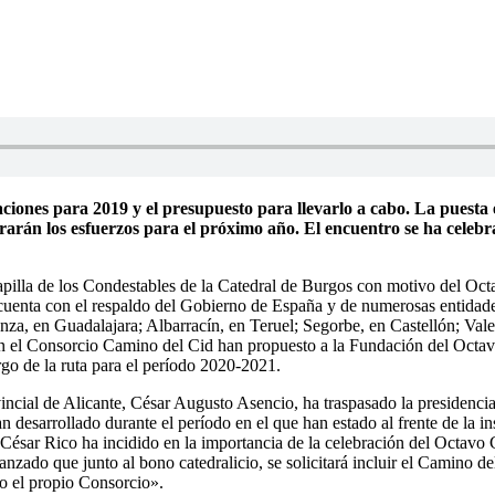
aciones para 2019 y el presupuesto para llevarlo a cabo. La puest
trarán los esfuerzos para el próximo año. El encuentro se ha cele
illa de los Condestables de la Catedral de Burgos con motivo del Octa
uenta con el respaldo del Gobierno de España y de numerosas entidades
za, en Guadalajara; Albarracín, en Teruel; Segorbe, en Castellón; Vale
an el Consorcio Camino del Cid han propuesto a la Fundación del Octavo
largo de la ruta para el período 2020-2021.
vincial de Alicante, César Augusto Asencio, ha traspasado la presidenci
n desarrollado durante el período en el que han estado al frente de la i
e, César Rico ha incidido en la importancia de la celebración del Octa
nzado que junto al bono catedralicio, se solicitará incluir el Camino d
to el propio Consorcio».