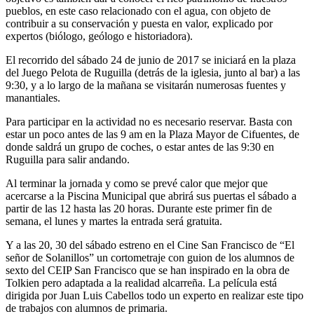
pueblos, en este caso relacionado con el agua, con objeto de
contribuir a su conservación y puesta en valor, explicado por
expertos (biólogo, geólogo e historiadora).
El recorrido del sábado 24 de junio de 2017 se iniciará en la plaza
del Juego Pelota de Ruguilla (detrás de la iglesia, junto al bar) a las
9:30, y a lo largo de la mañana se visitarán numerosas fuentes y
manantiales.
Para participar en la actividad no es necesario reservar. Basta con
estar un poco antes de las 9 am en la Plaza Mayor de Cifuentes, de
donde saldrá un grupo de coches, o estar antes de las 9:30 en
Ruguilla para salir andando.
Al terminar la jornada y como se prevé calor que mejor que
acercarse a la Piscina Municipal que abrirá sus puertas el sábado a
partir de las 12 hasta las 20 horas. Durante este primer fin de
semana, el lunes y martes la entrada será gratuita.
Y a las 20, 30 del sábado estreno en el Cine San Francisco de “El
señor de Solanillos” un cortometraje con guion de los alumnos de
sexto del CEIP San Francisco que se han inspirado en la obra de
Tolkien pero adaptada a la realidad alcarreña. La película está
dirigida por Juan Luis Cabellos todo un experto en realizar este tipo
de trabajos con alumnos de primaria.