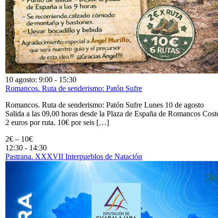
10 agosto: 9:00
-
15:30
Romancos. Ruta de senderismo: Patón Sufre
Romancos. Ruta de senderismo: Patón Sufre Lunes 10 de agosto
Salida a las 09,00 horas desde la Plaza de España de Romancos Cost
2 euros por ruta. 10€ por seis […]
2€ – 10€
12:30
-
14:30
Pastrana. XXXVII Interpueblos de Natación