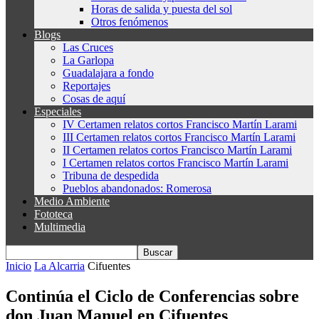
Horas de salida y puesta del sol
Otros fenómenos
Blogs
Las Cruces
La Garlopa
Guadalajara a fondo
Reportajes
Cosas de aquí
Especiales
IV Certamen relatos cortos Francisco Martín Larami
III Certamen relatos cortos Francisco Martín Larami
II Certamen relatos cortos Francisco Martín Larami
I Certamen relatos cortos Francisco Martín Larami
Tribuna de despedida
Pueblos abandonados: Romerosa
Medio Ambiente
Fototeca
Multimedia
Inicio
La Alcarria
Cifuentes
Continúa el Ciclo de Conferencias sobre
don Juan Manuel en Cifuentes