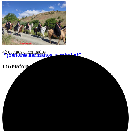
42 eventos encontrados.
“¡Señores hermanos, a caballo!”
LO+PRÓXIMO (CITAS)