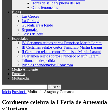
Horas de salida y puesta del sol
Otros fenómenos
Blogs
Las Cruces
La Garlopa
Guadalajara a fondo
Reportajes
Cosas de aquí
Especiales
IV Certamen relatos cortos Francisco Martín Larami
III Certamen relatos cortos Francisco Martín Larami
II Certamen relatos cortos Francisco Martín Larami
I Certamen relatos cortos Francisco Martín Larami
Tribuna de despedida
Pueblos abandonados: Romerosa
Medio Ambiente
Fototeca
Multimedia
Inicio
Provincia
Molina de Aragón y Comarca
Corduente celebra la I Feria de Artesanía
y Turismo