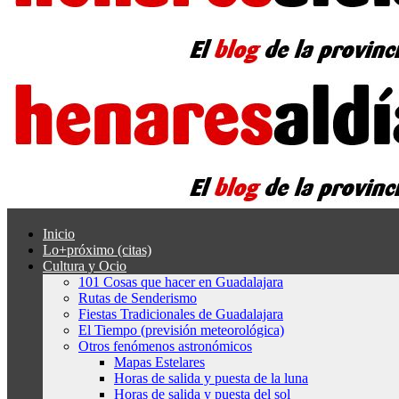
Inicio
Lo+próximo (citas)
Cultura y Ocio
101 Cosas que hacer en Guadalajara
Rutas de Senderismo
Fiestas Tradicionales de Guadalajara
El Tiempo (previsión meteorológica)
Otros fenómenos astronómicos
Mapas Estelares
Horas de salida y puesta de la luna
Horas de salida y puesta del sol