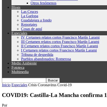
Otros fenómenos
Blogs
Las Cruces
La Garlopa
Guadalajara a fondo
Reportajes
Cosas de aquí
Especiales
IV Certamen relatos cortos Francisco Martín Larami
III Certamen relatos cortos Francisco Martín Larami
II Certamen relatos cortos Francisco Martín Larami
I Certamen relatos cortos Francisco Martín Larami
Tribuna de despedida
Pueblos abandonados: Romerosa
Medio Ambiente
Fototeca
Multimedia
Inicio
Especiales
Crisis Coronavirus Covid-19
COVID19: Castilla-La Mancha confirma 1.0
Por