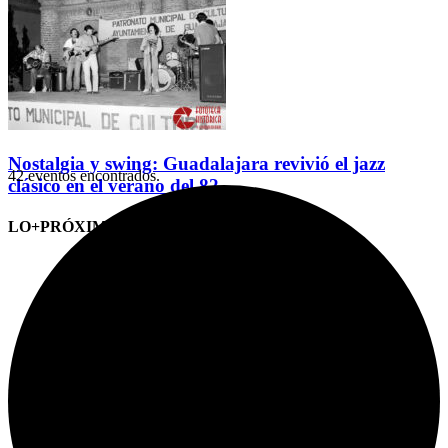
Nostalgia y swing: Guadalajara revivió el jazz
42 eventos encontrados.
clásico en el verano del 82
LO+PRÓXIMO (CITAS)