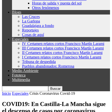
Horas de salida y puesta del sol
Otros fenómenos
Blogs
Las Cruces
La Garlopa
Guadalajara a fondo
Reportajes
Cosas de aquí
Especiales
IV Certamen relatos cortos Francisco Martín Larami
III Certamen relatos cortos Francisco Martín Larami
II Certamen relatos cortos Francisco Martín Larami
I Certamen relatos cortos Francisco Martín Larami
Tribuna de despedida
Pueblos abandonados: Romerosa
Medio Ambiente
Fototeca
Multimedia
Inicio
Especiales
Crisis Coronavirus Covid-19
COVID19: En Castilla-La Mancha sigue
el descenso de casos por coronavirus