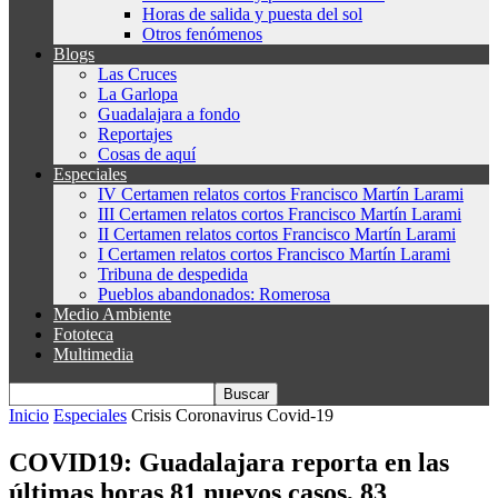
Horas de salida y puesta del sol
Otros fenómenos
Blogs
Las Cruces
La Garlopa
Guadalajara a fondo
Reportajes
Cosas de aquí
Especiales
IV Certamen relatos cortos Francisco Martín Larami
III Certamen relatos cortos Francisco Martín Larami
II Certamen relatos cortos Francisco Martín Larami
I Certamen relatos cortos Francisco Martín Larami
Tribuna de despedida
Pueblos abandonados: Romerosa
Medio Ambiente
Fototeca
Multimedia
Inicio
Especiales
Crisis Coronavirus Covid-19
COVID19: Guadalajara reporta en las
últimas horas 81 nuevos casos, 83