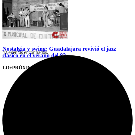
Nostalgia y swing: Guadalajara revivió el jazz
42 eventos encontrados.
clásico en el verano del 82
LO+PRÓXIMO (CITAS)