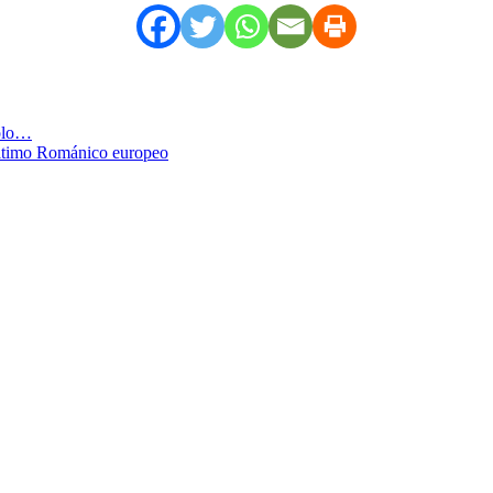
bolo…
 último Románico europeo