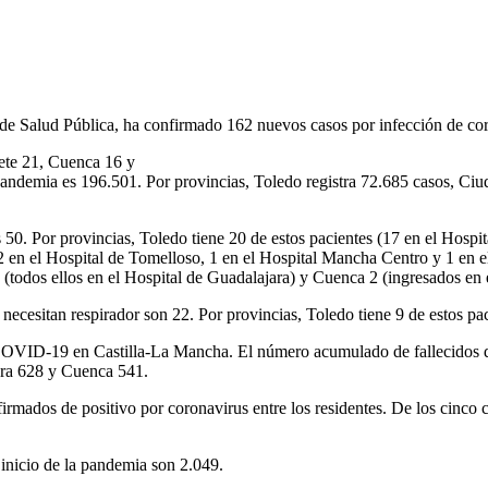
de Salud Pública, ha confirmado 162 nuevos casos por infección de cor
cete 21, Cuenca 16 y
pandemia es 196.501. Por provincias, Toledo registra 72.685 casos, Ci
 Por provincias, Toledo tiene 20 de estos pacientes (17 en el Hospita
 2 en el Hospital de Tomelloso, 1 en el Hospital Mancha Centro y 1 en el
 (todos ellos en el Hospital de Guadalajara) y Cuenca 2 (ingresados en
necesitan respirador son 22. Por provincias, Toledo tiene 9 de estos pa
r COVID-19 en Castilla-La Mancha. El número acumulado de fallecidos d
jara 628 y Cuenca 541.
irmados de positivo por coronavirus entre los residentes. De los cinco 
 inicio de la pandemia son 2.049.