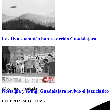
Los Ovnis también han recorrido Guadalajara
42 eventos encontrados.
Nostalgia y swing: Guadalajara revivió el jazz clásico
LO+PRÓXIMO (CITAS)