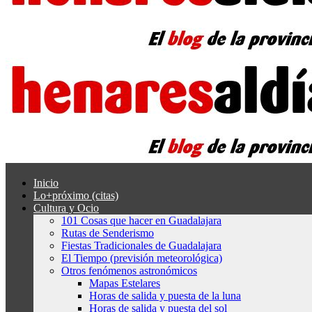
Inicio
Lo+próximo (citas)
Cultura y Ocio
101 Cosas que hacer en Guadalajara
Rutas de Senderismo
Fiestas Tradicionales de Guadalajara
El Tiempo (previsión meteorológica)
Otros fenómenos astronómicos
Mapas Estelares
Horas de salida y puesta de la luna
Horas de salida y puesta del sol