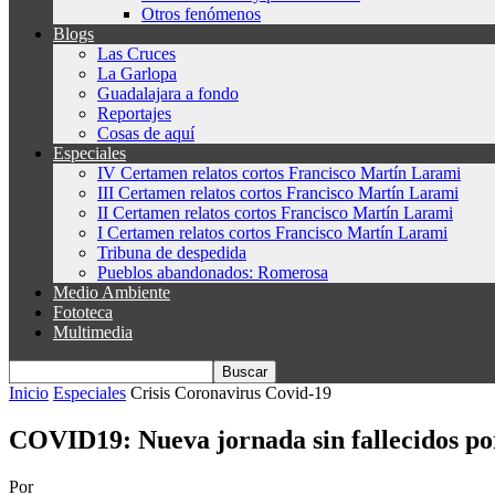
Otros fenómenos
Blogs
Las Cruces
La Garlopa
Guadalajara a fondo
Reportajes
Cosas de aquí
Especiales
IV Certamen relatos cortos Francisco Martín Larami
III Certamen relatos cortos Francisco Martín Larami
II Certamen relatos cortos Francisco Martín Larami
I Certamen relatos cortos Francisco Martín Larami
Tribuna de despedida
Pueblos abandonados: Romerosa
Medio Ambiente
Fototeca
Multimedia
Inicio
Especiales
Crisis Coronavirus Covid-19
COVID19: Nueva jornada sin fallecidos po
Por