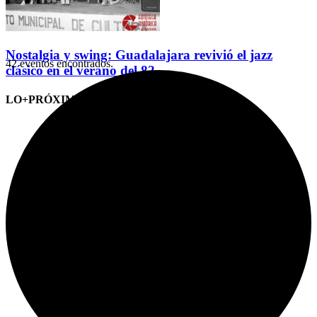
Nostalgia y swing: Guadalajara revivió el jazz
42 eventos encontrados.
clásico en el verano del 82
LO+PRÓXIMO (CITAS)