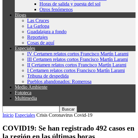
Horas de salida y puesta del sol
Otros fenómenos
Blogs
Las Cruces
La Garlopa
Guadalajara a fondo
Reportajes
Cosas de aquí
Especiales
IV Certamen relatos cortos Francisco Martín Larami
III Certamen relatos cortos Francisco Martín Larami
II Certamen relatos cortos Francisco Martín Larami
I Certamen relatos cortos Francisco Martín Larami
Tribuna de despedida
Pueblos abandonados: Romerosa
Medio Ambiente
Fototeca
Multimedia
Inicio
Especiales
Crisis Coronavirus Covid-19
COVID19: Se han registrado 492 casos en
la región en las últimas horas