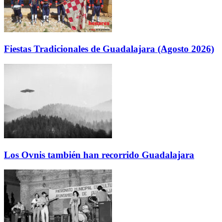
Fiestas Tradicionales de Guadalajara (Agosto 2026)
Los Ovnis también han recorrido Guadalajara