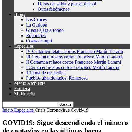
Horas de salida y puesta del sol
Otros fenómenos
Blogs
Las Cruces
La Garlopa
Guadalajara a fondo
Reportajes
Cosas de aquí
Especiales
IV Certamen relatos cortos Francisco Martín Larami
III Certamen relatos cortos Francisco Martín Larami
II Certamen relatos cortos Francisco Martín Larami
I Certamen relatos cortos Francisco Martín Larami
Tribuna de despedida
Pueblos abandonados: Romerosa
Medio Ambiente
Fototeca
Multimedia
Inicio
Especiales
Crisis Coronavirus Covid-19
COVID19: Sigue descendiendo el número
de contagios en las últimas horas