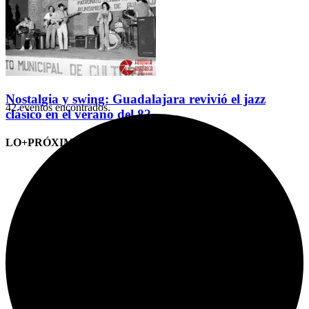
Nostalgia y swing: Guadalajara revivió el jazz
42 eventos encontrados.
clásico en el verano del 82
LO+PRÓXIMO (CITAS)