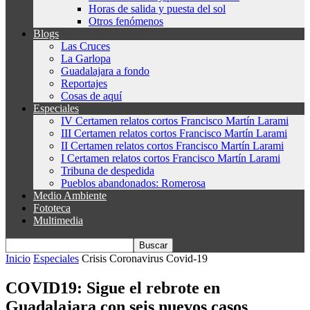
Horas de salida y puesta del sol
Otros fenómenos
Blogs
Las Cruces
La Garlopa
Guadalajara a fondo
Reportajes
Cosas de aquí
Especiales
IV Certamen relatos cortos Francisco Martín Larami
III Certamen relatos cortos Francisco Martín Larami
II Certamen relatos cortos Francisco Martín Larami
I Certamen relatos cortos Francisco Martín Larami
Tribuna de despedida
Pueblos abandonados: Romerosa
Medio Ambiente
Fototeca
Multimedia
Inicio
Especiales
Crisis Coronavirus Covid-19
COVID19: Sigue el rebrote en
Guadalajara con seis nuevos casos