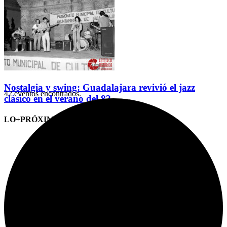
Nostalgia y swing: Guadalajara revivió el jazz
42 eventos encontrados.
clásico en el verano del 82
LO+PRÓXIMO (CITAS)