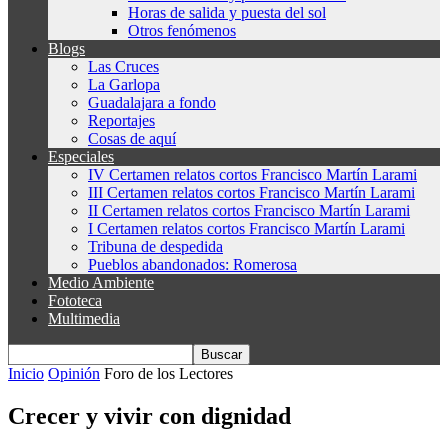
Horas de salida y puesta del sol
Otros fenómenos
Blogs
Las Cruces
La Garlopa
Guadalajara a fondo
Reportajes
Cosas de aquí
Especiales
IV Certamen relatos cortos Francisco Martín Larami
III Certamen relatos cortos Francisco Martín Larami
II Certamen relatos cortos Francisco Martín Larami
I Certamen relatos cortos Francisco Martín Larami
Tribuna de despedida
Pueblos abandonados: Romerosa
Medio Ambiente
Fototeca
Multimedia
Inicio
Opinión
Foro de los Lectores
Crecer y vivir con dignidad