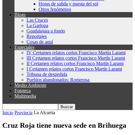
Horas de salida y puesta del sol
Otros fenómenos
Blogs
Las Cruces
La Garlopa
Guadalajara a fondo
Reportajes
Cosas de aquí
Especiales
IV Certamen relatos cortos Francisco Martín Larami
III Certamen relatos cortos Francisco Martín Larami
II Certamen relatos cortos Francisco Martín Larami
I Certamen relatos cortos Francisco Martín Larami
Tribuna de despedida
Pueblos abandonados: Romerosa
Medio Ambiente
Fototeca
Multimedia
Inicio
Provincia
La Alcarria
Cruz Roja tiene nueva sede en Brihuega