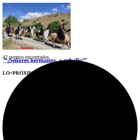
42 eventos encontrados.
“¡Señores hermanos, a caballo!”
LO+PRÓXIMO (CITAS)