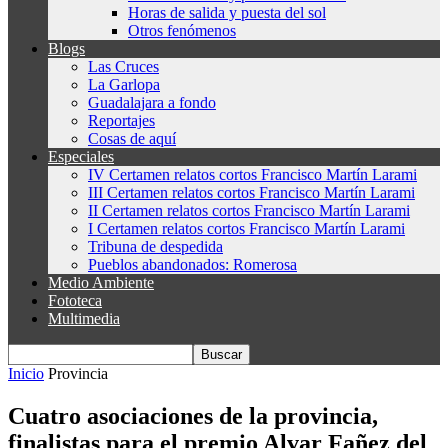
Horas de salida y puesta del sol
Otros fenómenos
Blogs
Las Cruces
La Garlopa
Guadalajara a fondo
Reportajes
Cosas de aquí
Especiales
IV Certamen relatos cortos Francisco Martín Larami
III Certamen relatos cortos Francisco Martín Larami
II Certamen relatos cortos Francisco Martín Larami
I Certamen relatos cortos Francisco Martín Larami
Tribuna de despedida
Pueblos abandonados: Romerosa
Medio Ambiente
Fototeca
Multimedia
Inicio
Provincia
Cuatro asociaciones de la provincia,
finalistas para el premio Alvar Fañez del