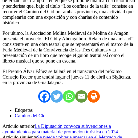
de Pozuel del Campo – en el que se propone una marcha cicloturista
y senderista que, bajo el título “Los confines de la taifa” consiste en
recorrer el Camino del Cid por ambas provincias, una actividad que
completarán con una exposición y con charlas de contenido
histórico.
Por último, la Asociación Molina Medieval de Molina de Aragón
presenta el proyecto “El Cid y Abengalbón. Relato de una amistad”
consistente en una obra teatral que se representará en el marco de la
Feria Medieval de la Convivencia de las Tres Culturas y la
presentación de un libro que recoge el guión teatral así como el
libreto musical que se pone en escena.
El Premio Álvar Fáñez se fallará en el transcurso del próximo
Consejo Rector que tendrá lugar el jueves 11 de abril en Sigüenza,
en la provincia de Guadalajara.
Etiquetas
Camino del Cid
Artículo anterior
La Diputación convoca subvenciones a
ayuntamientos para material de promoción turística en 2024
Artículo siguiente
Se puede volver a aparcar en el Mercado de