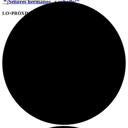
“¡Señores hermanos, a caballo!”
LO+PRÓXIMO (CITAS)