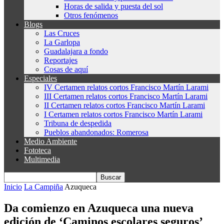
Horas de salida y puesta del sol
Otros fenómenos
Blogs
Las Cruces
La Garlopa
Guadalajara a fondo
Reportajes
Cosas de aquí
Especiales
IV Certamen relatos cortos Francisco Martín Larami
III Certamen relatos cortos Francisco Martín Larami
II Certamen relatos cortos Francisco Martín Larami
I Certamen relatos cortos Francisco Martín Larami
Tribuna de despedida
Pueblos abandonados: Romerosa
Medio Ambiente
Fototeca
Multimedia
Inicio
La Campiña
Azuqueca
Da comienzo en Azuqueca una nueva
edición de ‘Caminos escolares seguros’