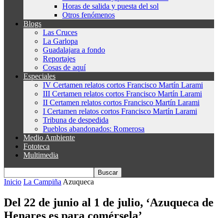
Horas de salida y puesta del sol
Otros fenómenos
Blogs
Las Cruces
La Garlopa
Guadalajara a fondo
Reportajes
Cosas de aquí
Especiales
IV Certamen relatos cortos Francisco Martín Larami
III Certamen relatos cortos Francisco Martín Larami
II Certamen relatos cortos Francisco Martín Larami
I Certamen relatos cortos Francisco Martín Larami
Tribuna de despedida
Pueblos abandonados: Romerosa
Medio Ambiente
Fototeca
Multimedia
Inicio
La Campiña
Azuqueca
Del 22 de junio al 1 de julio, ‘Azuqueca de
Henares es para comérsela’