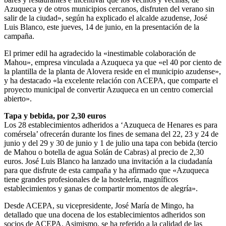
Azuqueca y de otros municipios cercanos, disfruten del verano sin
salir de la ciudad», según ha explicado el alcalde azudense, José
Luis Blanco, este jueves, 14 de junio, en la presentación de la
campaña.
El primer edil ha agradecido la «inestimable colaboración de
Mahou», empresa vinculada a Azuqueca ya que «el 40 por ciento de
la plantilla de la planta de Alovera reside en el municipio azudense»,
y ha destacado «la excelente relación con ACEPA, que comparte el
proyecto municipal de convertir Azuqueca en un centro comercial
abierto».
Tapa y bebida, por 2,30 euros
Los 28 establecimientos adheridos a ‘Azuqueca de Henares es para
comérsela’ ofrecerán durante los fines de semana del 22, 23 y 24 de
junio y del 29 y 30 de junio y 1 de julio una tapa con bebida (tercio
de Mahou o botella de agua Solán de Cabras) al precio de 2,30
euros. José Luis Blanco ha lanzado una invitación a la ciudadanía
para que disfrute de esta campaña y ha afirmado que «Azuqueca
tiene grandes profesionales de la hostelería, magníficos
establecimientos y ganas de compartir momentos de alegría».
Desde ACEPA, su vicepresidente, José María de Mingo, ha
detallado que una docena de los establecimientos adheridos son
socios de ACEPA. Asimismo, se ha referido a la calidad de las