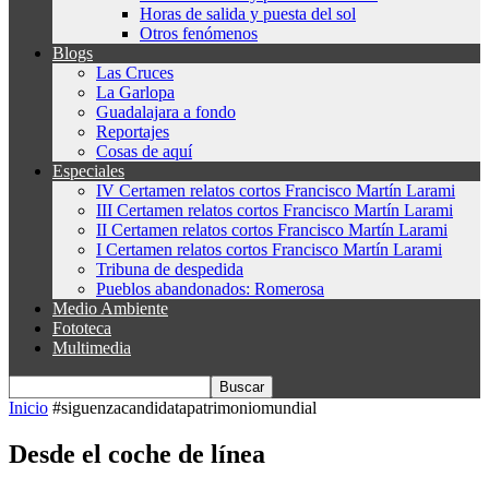
Horas de salida y puesta del sol
Otros fenómenos
Blogs
Las Cruces
La Garlopa
Guadalajara a fondo
Reportajes
Cosas de aquí
Especiales
IV Certamen relatos cortos Francisco Martín Larami
III Certamen relatos cortos Francisco Martín Larami
II Certamen relatos cortos Francisco Martín Larami
I Certamen relatos cortos Francisco Martín Larami
Tribuna de despedida
Pueblos abandonados: Romerosa
Medio Ambiente
Fototeca
Multimedia
Inicio
#siguenzacandidatapatrimoniomundial
Desde el coche de línea