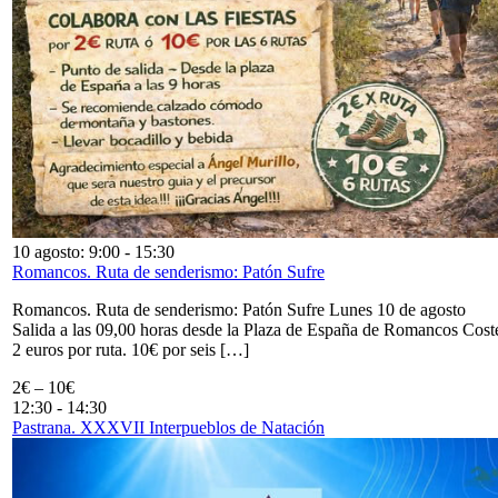
10 agosto: 9:00
-
15:30
Romancos. Ruta de senderismo: Patón Sufre
Romancos. Ruta de senderismo: Patón Sufre Lunes 10 de agosto
Salida a las 09,00 horas desde la Plaza de España de Romancos Cost
2 euros por ruta. 10€ por seis […]
2€ – 10€
12:30
-
14:30
Pastrana. XXXVII Interpueblos de Natación