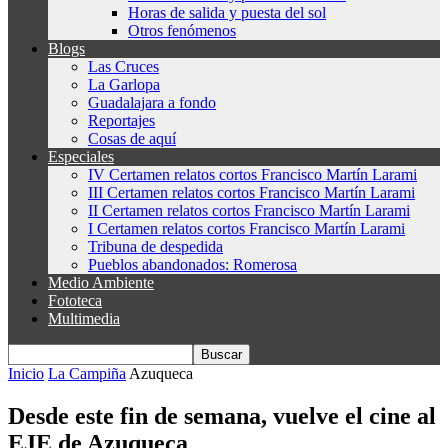
Horas de salida y puesta del sol
Otros fenómenos
Blogs
Las Cruces
La Garlopa
Guadalajara a fondo
Reportajes
Cosas de aquí
Especiales
IV Certamen relatos cortos Francisco Martín Larami
III Certamen relatos cortos Francisco Martín Larami
II Certamen relatos cortos Francisco Martín Larami
I Certamen relatos cortos Francisco Martín Larami
Tribuna de despedida
Pueblos abandonados: Romerosa
Medio Ambiente
Fototeca
Multimedia
Inicio
La Campiña
Azuqueca
Desde este fin de semana, vuelve el cine al
EJE de Azuqueca