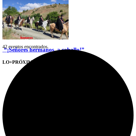
42 eventos encontrados.
“¡Señores hermanos, a caballo!”
LO+PRÓXIMO (CITAS)