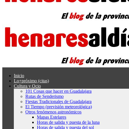
Inicio
Lo+próximo (citas)
Cultura y Ocio
101 Cosas que hacer en Guadalajara
Rutas de Senderismo
Fiestas Tradicionales de Guadalajara
El Tiempo (previsión meteorológica)
Otros fenómenos astronómicos
Mapas Estelares
Horas de salida y puesta de la luna
Horas de salida y puesta del sol