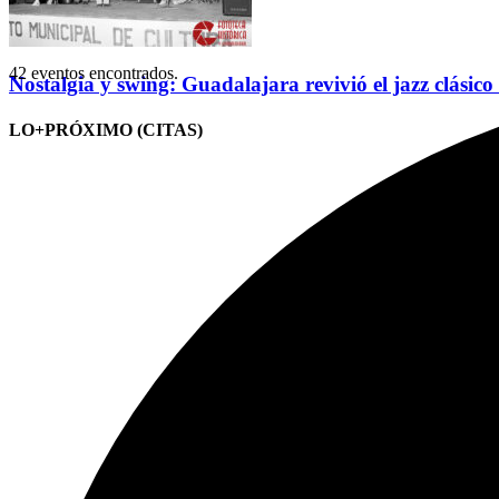
42 eventos encontrados.
Nostalgia y swing: Guadalajara revivió el jazz clásico
LO+PRÓXIMO (CITAS)