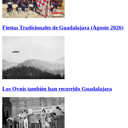
Fiestas Tradicionales de Guadalajara (Agosto 2026)
Los Ovnis también han recorrido Guadalajara