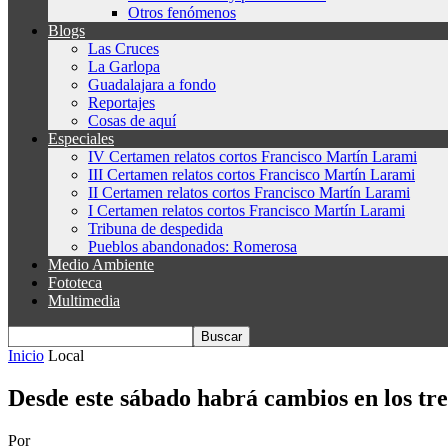
Otros fenómenos
Blogs
Las Cruces
La Garlopa
Guadalajara a fondo
Reportajes
Cosas de aquí
Especiales
IV Certamen relatos cortos Francisco Martín Larami
III Certamen relatos cortos Francisco Martín Larami
II Certamen relatos cortos Francisco Martín Larami
I Certamen relatos cortos Francisco Martín Larami
Tribuna de despedida
Pueblos abandonados: Romerosa
Medio Ambiente
Fototeca
Multimedia
Inicio
Local
Desde este sábado habrá cambios en los tr
Por