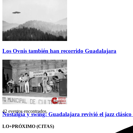
Los Ovnis también han recorrido Guadalajara
42 eventos encontrados.
Nostalgia y swing: Guadalajara revivió el jazz clásico
LO+PRÓXIMO (CITAS)