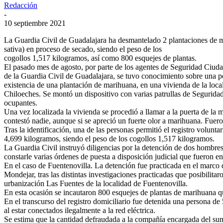
Redacción
-
10 septiembre 2021
La Guardia Civil de Guadalajara ha desmantelado 2 plantaciones de m
sativa) en proceso de secado, siendo el peso de los
cogollos 1,517 kilogramos, así como 800 esquejes de plantas.
El pasado mes de agosto, por parte de los agentes de Seguridad Ciud
de la Guardia Civil de Guadalajara, se tuvo conocimiento sobre una p
existencia de una plantación de marihuana, en una vivienda de la loca
Chiloeches. Se montó un dispositivo con varias patrullas de Segurida
ocupantes.
Una vez localizada la vivienda se procedió a llamar a la puerta de la
contestó nadie, aunque si se apreció un fuerte olor a marihuana. Fuero
Tras la identificación, una de las personas permitió el registro volun
4,699 kilogramos, siendo el peso de los cogollos 1,517 kilogramos.
La Guardia Civil instruyó diligencias por la detención de dos hombres
constarle varias órdenes de puesta a disposición judicial que fueron 
En el caso de Fuentenovilla. La detención fue practicada en el marco
Mondejar, tras las distintas investigaciones practicadas que posibilit
urbanización Las Fuentes de la localidad de Fuentenovilla.
En esta ocasión se incautaron 800 esquejes de plantas de marihuana qu
En el transcurso del registro domiciliario fue detenida una persona de
al estar conectados ilegalmente a la red eléctrica.
Se estima que la cantidad defraudada a la compañía encargada del sumin