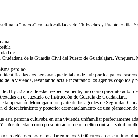
arihuana “Indoor” en las localidades de Chiloeches y Fuentenovilla. S
adana
osible
lidad de
d Ciudadana de la Guardia Civil del Puesto de Guadalajara, Yunquera, M
 misma pero no
n identificadas dos personas que trataban de huir por los patios traseros
tario de la vivienda, levantando acta e incautando los agentes cogollos 
 de 33 y 32 años de edad respectivamente, uno como presunto autor de u
entregadas en el Juzgado de Instrucción de Guardia de Guadalajara.
 de la operación Mondejano por parte de los agentes de Seguridad Ciud
aron el descubrimiento y posterior desmantelamiento de una plantación de
e esta persona cultivaba en una vivienda unifamiliar perfectamente ada
 51 años de edad como presunto autor de un delito contra la salud públi
istro eléctrico podría oscilar entre los 5.000 euros en este último trime