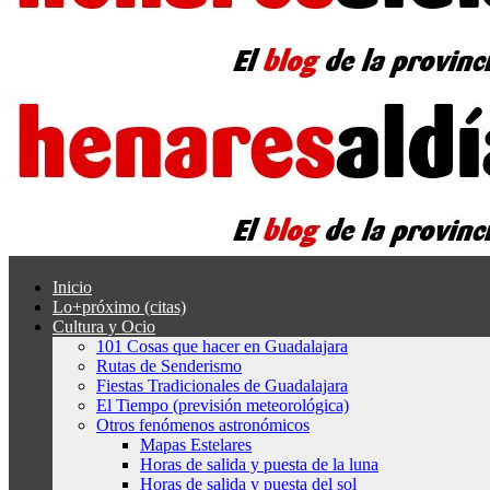
Inicio
Lo+próximo (citas)
Cultura y Ocio
101 Cosas que hacer en Guadalajara
Rutas de Senderismo
Fiestas Tradicionales de Guadalajara
El Tiempo (previsión meteorológica)
Otros fenómenos astronómicos
Mapas Estelares
Horas de salida y puesta de la luna
Horas de salida y puesta del sol