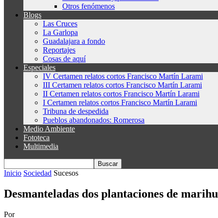
Otros fenómenos
Blogs
Las Cruces
La Garlopa
Guadalajara a fondo
Reportajes
Cosas de aquí
Especiales
IV Certamen relatos cortos Francisco Martín Larami
III Certamen relatos cortos Francisco Martín Larami
II Certamen relatos cortos Francisco Martín Larami
I Certamen relatos cortos Francisco Martín Larami
Tribuna de despedida
Pueblos abandonados: Romerosa
Medio Ambiente
Fototeca
Multimedia
Inicio
Sociedad
Sucesos
Desmanteladas dos plantaciones de marihu
Por