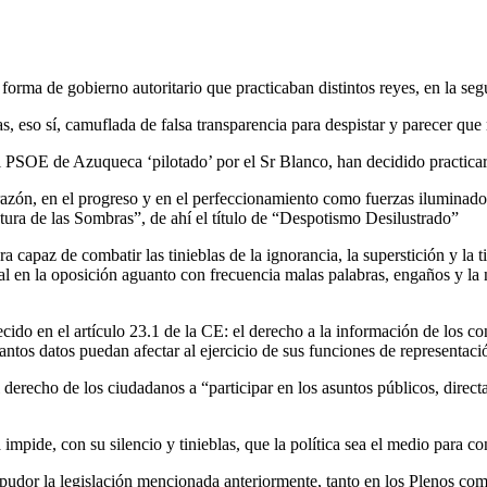
ma de gobierno autoritario que practicaban distintos reyes, en la segun
as, eso sí, camuflada de falsa transparencia para despistar y parecer qu
PSOE de Azuqueca ‘pilotado’ por el Sr Blanco, han decidido practicar el
razón, en el progreso y en el perfeccionamiento como fuerzas iluminad
latura de las Sombras”, de ahí el título de “Despotismo Desilustrado”
a capaz de combatir las tinieblas de la ignorancia, la superstición y la
l en la oposición aguanto con frecuencia malas palabras, engaños y la
cido en el artículo 23.1 de la CE: el derecho a la información de los c
tos datos puedan afectar al ejercicio de sus funciones de representaci
l derecho de los ciudadanos a “participar en los asuntos públicos, direc
mpide, con su silencio y tinieblas, que la política sea el medio para co
dor la legislación mencionada anteriormente, tanto en los Plenos como 