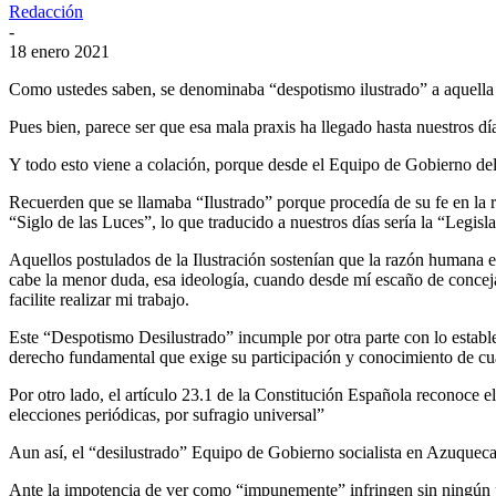
Redacción
-
18 enero 2021
Como ustedes saben, se denominaba “despotismo ilustrado” a aquella for
Pues bien, parece ser que esa mala praxis ha llegado hasta nuestros dí
Y todo esto viene a colación, porque desde el Equipo de Gobierno del 
Recuerden que se llamaba “Ilustrado” porque procedía de su fe en la 
“Siglo de las Luces”, lo que traducido a nuestros días sería la “Legis
Aquellos postulados de la Ilustración sostenían que la razón humana er
cabe la menor duda, esa ideología, cuando desde mí escaño de conceja
facilite realizar mi trabajo.
Este “Despotismo Desilustrado” incumple por otra parte con lo estable
derecho fundamental que exige su participación y conocimiento de cuan
Por otro lado, el artículo 23.1 de la Constitución Española reconoce e
elecciones periódicas, por sufragio universal”
Aun así, el “desilustrado” Equipo de Gobierno socialista en Azuqueca i
Ante la impotencia de ver como “impunemente” infringen sin ningún pu