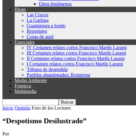
Otros fenómenos
Blogs
Las Cruces
La Garlopa
Guadalajara a fondo
Reportajes
Cosas de aquí
Especiales
IV Certamen relatos cortos Francisco Martín Larami
III Certamen relatos cortos Francisco Martín Larami
II Certamen relatos cortos Francisco Martín Larami
I Certamen relatos cortos Francisco Martín Larami
Tribuna de despedida
Pueblos abandonados: Romerosa
Medio Ambiente
Fototeca
Multimedia
Inicio
Opinión
Foro de los Lectores
“Despotismo Desilustrado”
Por