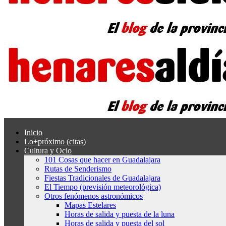
Inicio
Lo+próximo (citas)
Cultura y Ocio
101 Cosas que hacer en Guadalajara
Rutas de Senderismo
Fiestas Tradicionales de Guadalajara
El Tiempo (previsión meteorológica)
Otros fenómenos astronómicos
Mapas Estelares
Horas de salida y puesta de la luna
Horas de salida y puesta del sol