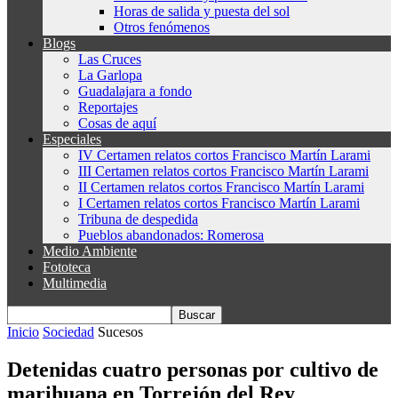
Horas de salida y puesta del sol
Otros fenómenos
Blogs
Las Cruces
La Garlopa
Guadalajara a fondo
Reportajes
Cosas de aquí
Especiales
IV Certamen relatos cortos Francisco Martín Larami
III Certamen relatos cortos Francisco Martín Larami
II Certamen relatos cortos Francisco Martín Larami
I Certamen relatos cortos Francisco Martín Larami
Tribuna de despedida
Pueblos abandonados: Romerosa
Medio Ambiente
Fototeca
Multimedia
Inicio
Sociedad
Sucesos
Detenidas cuatro personas por cultivo de
marihuana en Torrejón del Rey