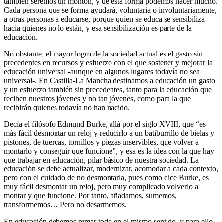
también seremos un montón, y de esta forma podemos hacer mucho.
Cada persona que se forma ayudará, voluntaria o involuntariamente,
a otras personas a educarse, porque quien se educa se sensibiliza
hacia quienes no lo están, y esa sensibilización es parte de la
educación.
No obstante, el mayor logro de la sociedad actual es el gasto sin
precedentes en recursos y esfuerzo con el que sostener y mejorar la
educación universal -aunque en algunos lugares todavía no sea
universal-. En Castilla-La Mancha destinamos a educación un gasto
y un esfuerzo también sin precedentes, tanto para la educación que
reciben nuestros jóvenes y no tan jóvenes, como para la que
recibirán quienes todavía no han nacido.
Decía el filósofo Edmund Burke, allá por el siglo XVIII, que “es
más fácil desmontar un reloj y reducirlo a un batiburrillo de bielas y
pistones, de tuercas, tornillos y piezas inservibles, que volver a
montarlo y conseguir que funcione”, y esa es la idea con la que hay
que trabajar en educación, pilar básico de nuestra sociedad. La
educación se debe actualizar, modernizar, acomodar a cada contexto,
pero con el cuidado de no desmontarla, pues como dice Burke, es
muy fácil desmontar un reloj, pero muy complicado volverlo a
montar y que funcione. Por tanto, añadamos, sumemos,
transformemos… Pero no desarmemos.
En educación debemos remar todo en el mismo sentido, y para ello