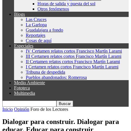
Horas de salida y puesta del sol
Otros fenómenos
Blogs
Las Cruces
La Garlopa
Guadalajara a fondo
Reportajes
Cosas de aquí
Especiales
IV Certamen relatos cortos Francisco Martín Larami
III Certamen relatos cortos Francisco Martín Larami
II Certamen relatos cortos Francisco Martín Larami
I Certamen relatos cortos Francisco Martín Larami
Tribuna de despedida
Pueblos abandonados: Romerosa
Medio Ambiente
Fototeca
Multimedia
Inicio
Opinión
Foro de los Lectores
Dialogar para construir. Dialogar para
educar. Educar para construir