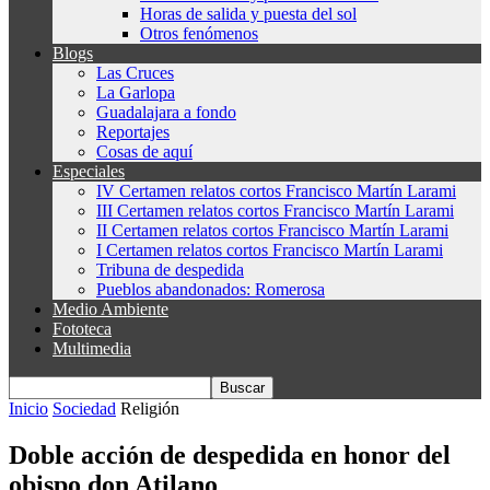
Horas de salida y puesta del sol
Otros fenómenos
Blogs
Las Cruces
La Garlopa
Guadalajara a fondo
Reportajes
Cosas de aquí
Especiales
IV Certamen relatos cortos Francisco Martín Larami
III Certamen relatos cortos Francisco Martín Larami
II Certamen relatos cortos Francisco Martín Larami
I Certamen relatos cortos Francisco Martín Larami
Tribuna de despedida
Pueblos abandonados: Romerosa
Medio Ambiente
Fototeca
Multimedia
Inicio
Sociedad
Religión
Doble acción de despedida en honor del
obispo don Atilano