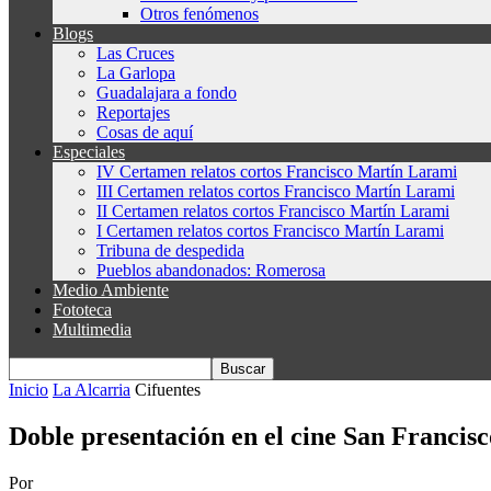
Otros fenómenos
Blogs
Las Cruces
La Garlopa
Guadalajara a fondo
Reportajes
Cosas de aquí
Especiales
IV Certamen relatos cortos Francisco Martín Larami
III Certamen relatos cortos Francisco Martín Larami
II Certamen relatos cortos Francisco Martín Larami
I Certamen relatos cortos Francisco Martín Larami
Tribuna de despedida
Pueblos abandonados: Romerosa
Medio Ambiente
Fototeca
Multimedia
Inicio
La Alcarria
Cifuentes
Doble presentación en el cine San Francisc
Por