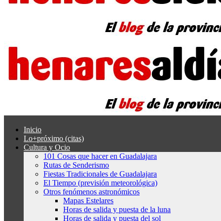
Inicio
Lo+próximo (citas)
Cultura y Ocio
101 Cosas que hacer en Guadalajara
Rutas de Senderismo
Fiestas Tradicionales de Guadalajara
El Tiempo (previsión meteorológica)
Otros fenómenos astronómicos
Mapas Estelares
Horas de salida y puesta de la luna
Horas de salida y puesta del sol