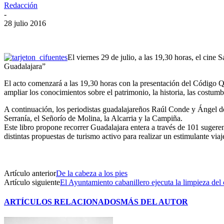
Redacción
-
28 julio 2016
El viernes 29 de julio, a las 19,30 horas, el cin
Guadalajara”
El acto comenzará a las 19,30 horas con la presentación del Código QR 
ampliar los conocimientos sobre el patrimonio, la historia, las costu
A continuación, los periodistas guadalajareños Raúl Conde y Ángel de J
Serranía, el Señorío de Molina, la Alcarria y la Campiña.
Este libro propone recorrer Guadalajara entera a través de 101 sugeren
distintas propuestas de turismo activo para realizar un estimulante vi
Artículo anterior
De la cabeza a los pies
Artículo siguiente
El Ayuntamiento cabanillero ejecuta la limpieza del
ARTÍCULOS RELACIONADOS
MÁS DEL AUTOR