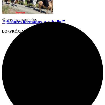
42 eventos encontrados.
“¡Señores hermanos, a caballo!”
LO+PRÓXIMO (CITAS)