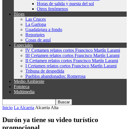
Horas de salida y puesta del sol
Otros fenómenos
Blogs
Las Cruces
La Garlopa
Guadalajara a fondo
Reportajes
Cosas de aquí
Especiales
IV Certamen relatos cortos Francisco Martín Larami
III Certamen relatos cortos Francisco Martín Larami
II Certamen relatos cortos Francisco Martín Larami
I Certamen relatos cortos Francisco Martín Larami
Tribuna de despedida
Pueblos abandonados: Romerosa
Medio Ambiente
Fototeca
Multimedia
Inicio
La Alcarria
Alcarria Alta
Durón ya tiene su video turístico
promocional