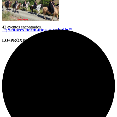
42 eventos encontrados.
“¡Señores hermanos, a caballo!”
LO+PRÓXIMO (CITAS)