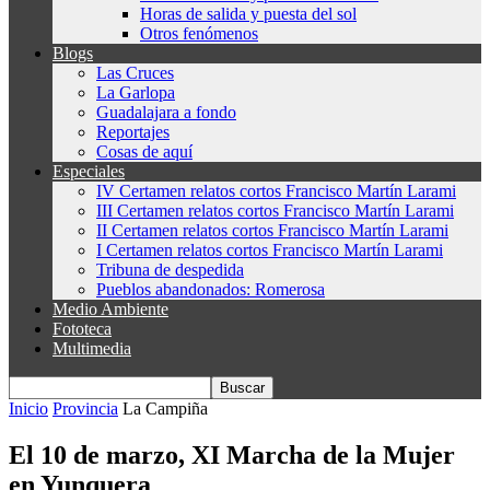
Horas de salida y puesta del sol
Otros fenómenos
Blogs
Las Cruces
La Garlopa
Guadalajara a fondo
Reportajes
Cosas de aquí
Especiales
IV Certamen relatos cortos Francisco Martín Larami
III Certamen relatos cortos Francisco Martín Larami
II Certamen relatos cortos Francisco Martín Larami
I Certamen relatos cortos Francisco Martín Larami
Tribuna de despedida
Pueblos abandonados: Romerosa
Medio Ambiente
Fototeca
Multimedia
Inicio
Provincia
La Campiña
El 10 de marzo, XI Marcha de la Mujer
en Yunquera