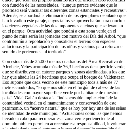
con función de las necesidades, “aunque parece evidente que la
prioridad será vincular las diferentes zonas estanciales y recreativas”.
Además, se abordará la eliminación de los ejemplares de ailanto que
han invadido este paraje, cuyos tallos se aprovecharán para concluir
los cierres vegetales de las dos imponentes encinas que se levantan
en el parque. Otra actividad que pondrá a esta zona verde en el
punto de mira serán las jornadas con motivo del Día del Árbol, “que
contribuirán a repoblación y consolidar el terreno con especies
autóctonas y la participación de los niños y vecinos para reforzar el
sentido de pertenencia al territorio”.
Con estos más de 25.000 metros cuadrados del Área Recreativa de
Alcohete, Yebes acumula más de 36,3 hectáreas de superficie verde,
que se distribuyen en catorce parques y zonas ajardinadas, a los que
hay que añadir las 24 hectáreas que ocupa el bosque de Valdenazar.
Eso supone que cada vecino de este municipio toca a más de 77
metros cuadrados, “lo que nos sitúa en el furgón de cabeza de las
localidades con mayor superficie verde por habitante de nuestro
país”. Vidal Gaitán destaca la “indispensable implicación” de la
comunidad vecinal en el mantenimiento y conservación de este
patrimonio, un “acervo natural” que es hoy por hoy una de las señas
de identidad de este municipio. “Actuaciones como las que hemos
llevado a cabo para recuperar esta zona verde perteneciente al
dominio público permiten acrecentar esa responsabilidad, involucrar
a la ciudadanía con el entorno y lograr el desarrollo sostenible del