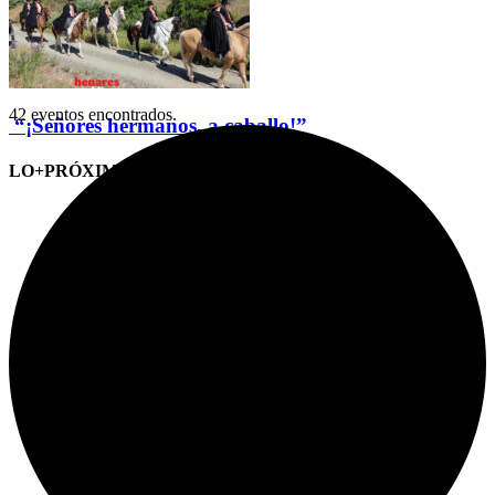
42 eventos encontrados.
“¡Señores hermanos, a caballo!”
LO+PRÓXIMO (CITAS)