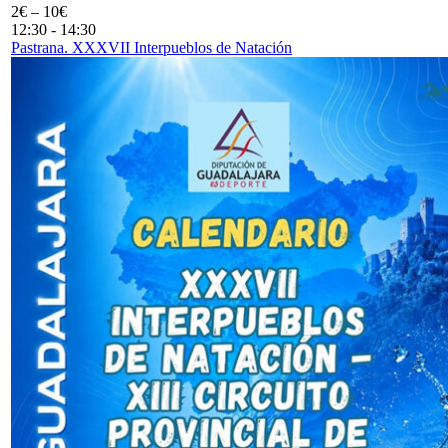
2€ – 10€
12:30
-
14:30
Pastrana. XXXVII Interpueblos de Natación