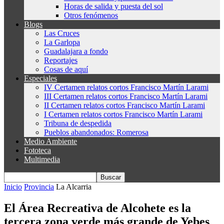
Horas de salida y puesta del sol
Otros fenómenos
Blogs
Las Cruces
La Garlopa
Guadalajara a fondo
Reportajes
Cosas de aquí
Especiales
IV Certamen relatos cortos Francisco Martín Larami
III Certamen relatos cortos Francisco Martín Larami
II Certamen relatos cortos Francisco Martín Larami
I Certamen relatos cortos Francisco Martín Larami
Tribuna de despedida
Pueblos abandonados: Romerosa
Medio Ambiente
Fototeca
Multimedia
Inicio
Provincia
La Alcarria
El Área Recreativa de Alcohete es la
tercera zona verde más grande de Yebes