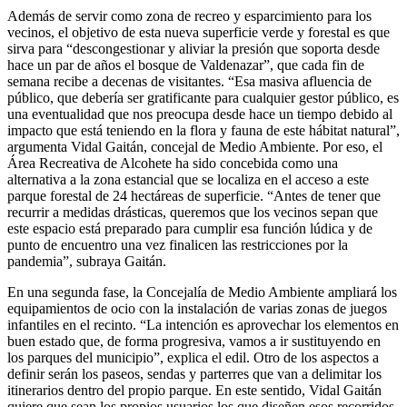
Además de servir como zona de recreo y esparcimiento para los
vecinos, el objetivo de esta nueva superficie verde y forestal es que
sirva para “descongestionar y aliviar la presión que soporta desde
hace un par de años el bosque de Valdenazar”, que cada fin de
semana recibe a decenas de visitantes. “Esa masiva afluencia de
público, que debería ser gratificante para cualquier gestor público, es
una eventualidad que nos preocupa desde hace un tiempo debido al
impacto que está teniendo en la flora y fauna de este hábitat natural”,
argumenta Vidal Gaitán, concejal de Medio Ambiente. Por eso, el
Área Recreativa de Alcohete ha sido concebida como una
alternativa a la zona estancial que se localiza en el acceso a este
parque forestal de 24 hectáreas de superficie. “Antes de tener que
recurrir a medidas drásticas, queremos que los vecinos sepan que
este espacio está preparado para cumplir esa función lúdica y de
punto de encuentro una vez finalicen las restricciones por la
pandemia”, subraya Gaitán.
En una segunda fase, la Concejalía de Medio Ambiente ampliará los
equipamientos de ocio con la instalación de varias zonas de juegos
infantiles en el recinto. “La intención es aprovechar los elementos en
buen estado que, de forma progresiva, vamos a ir sustituyendo en
los parques del municipio”, explica el edil. Otro de los aspectos a
definir serán los paseos, sendas y parterres que van a delimitar los
itinerarios dentro del propio parque. En este sentido, Vidal Gaitán
quiere que sean los propios usuarios los que diseñen esos recorridos