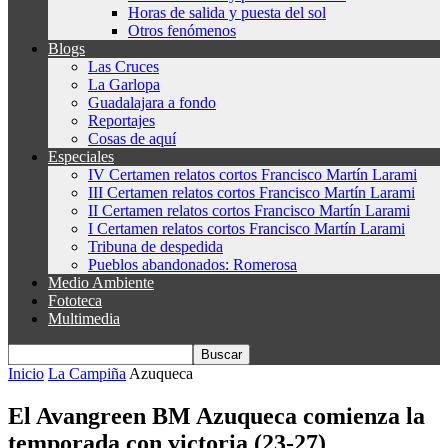
Horas de salida y puesta del sol
Otros fenómenos
Blogs
Las Cruces
La Garlopa
Guadalajara a fondo
Reportajes
Cosas de aquí
Especiales
IV Certamen relatos cortos Francisco Martín Larami
III Certamen relatos cortos Francisco Martín Larami
II Certamen relatos cortos Francisco Martín Larami
I Certamen relatos cortos Francisco Martín Larami
Tribuna de despedida
Pueblos abandonados: Romerosa
Medio Ambiente
Fototeca
Multimedia
Inicio
La Campiña
Azuqueca
El Avangreen BM Azuqueca comienza la
temporada con victoria (23-27)