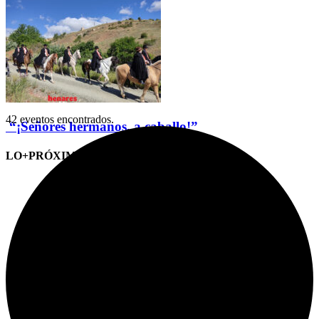
42 eventos encontrados.
“¡Señores hermanos, a caballo!”
LO+PRÓXIMO (CITAS)