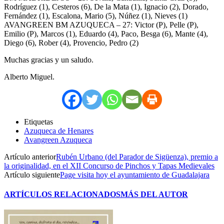
Rodríguez (1), Cesteros (6), De la Mata (1), Ignacio (2), Dorado,
Fernández (1), Escalona, Mario (5), Núñez (1), Nieves (1)
AVANGREEN BM AZUQUECA – 27: Victor (P), Pelle (P),
Emilio (P), Marcos (1), Eduardo (4), Paco, Besga (6), Mante (4),
Diego (6), Rober (4), Provencio, Pedro (2)
Muchas gracias y un saludo.
Alberto Miguel.
Etiquetas
Azuqueca de Henares
Avangreen Azuqueca
Artículo anterior
Rubén Urbano (del Parador de Sigüenza), premio a
la originalidad, en el XII Concurso de Pinchos y Tapas Medievales
Artículo siguiente
Page visita hoy el ayuntamiento de Guadalajara
ARTÍCULOS RELACIONADOS
MÁS DEL AUTOR