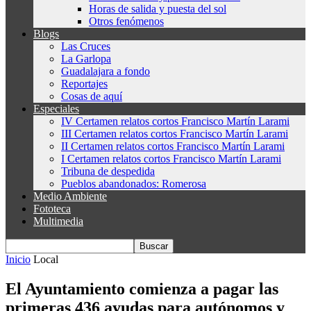
Horas de salida y puesta del sol
Otros fenómenos
Blogs
Las Cruces
La Garlopa
Guadalajara a fondo
Reportajes
Cosas de aquí
Especiales
IV Certamen relatos cortos Francisco Martín Larami
III Certamen relatos cortos Francisco Martín Larami
II Certamen relatos cortos Francisco Martín Larami
I Certamen relatos cortos Francisco Martín Larami
Tribuna de despedida
Pueblos abandonados: Romerosa
Medio Ambiente
Fototeca
Multimedia
Inicio
Local
El Ayuntamiento comienza a pagar las
primeras 436 ayudas para autónomos y