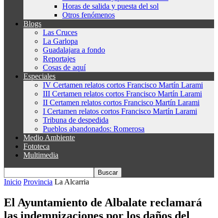
Horas de salida y puesta del sol
Otros fenómenos
Blogs
Las Cruces
La Garlopa
Guadalajara a fondo
Reportajes
Cosas de aquí
Especiales
IV Certamen relatos cortos Francisco Martín Larami
III Certamen relatos cortos Francisco Martín Larami
II Certamen relatos cortos Francisco Martín Larami
I Certamen relatos cortos Francisco Martín Larami
Tribuna de despedida
Pueblos abandonados: Romerosa
Medio Ambiente
Fototeca
Multimedia
Inicio
Provincia
La Alcarria
El Ayuntamiento de Albalate reclamará
las indemnizaciones por los daños del