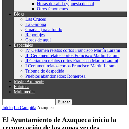
Horas de salida y puesta del sol
Otros fenómenos
Blogs
Las Cruces
La Garlopa
Guadalajara a fondo
Reportajes
Cosas de aquí
Especiales
IV Certamen relatos cortos Francisco Martín Larami
III Certamen relatos cortos Francisco Martín Larami
II Certamen relatos cortos Francisco Martín Larami
I Certamen relatos cortos Francisco Martín Larami
Tribuna de despedida
Pueblos abandonados: Romerosa
Medio Ambiente
Fototeca
Multimedia
Inicio
La Campiña
Azuqueca
El Ayuntamiento de Azuqueca inicia la
recuperación de las zonas verdes