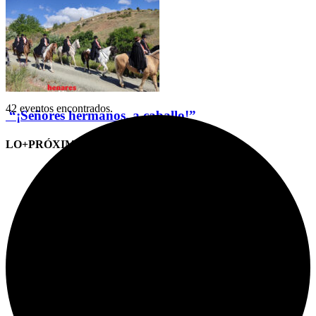
42 eventos encontrados.
“¡Señores hermanos, a caballo!”
LO+PRÓXIMO (CITAS)