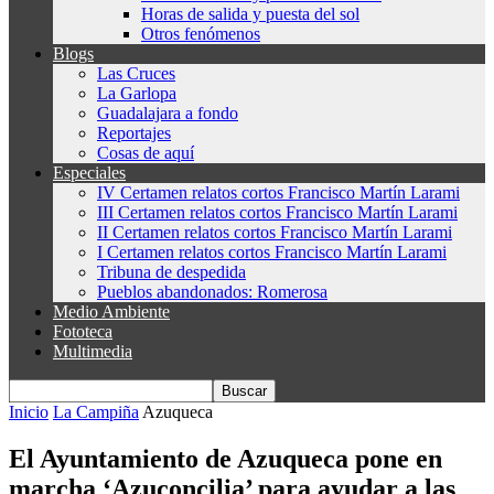
Horas de salida y puesta del sol
Otros fenómenos
Blogs
Las Cruces
La Garlopa
Guadalajara a fondo
Reportajes
Cosas de aquí
Especiales
IV Certamen relatos cortos Francisco Martín Larami
III Certamen relatos cortos Francisco Martín Larami
II Certamen relatos cortos Francisco Martín Larami
I Certamen relatos cortos Francisco Martín Larami
Tribuna de despedida
Pueblos abandonados: Romerosa
Medio Ambiente
Fototeca
Multimedia
Inicio
La Campiña
Azuqueca
El Ayuntamiento de Azuqueca pone en
marcha ‘Azuconcilia’ para ayudar a las