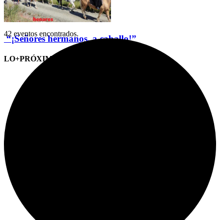
42 eventos encontrados.
“¡Señores hermanos, a caballo!”
LO+PRÓXIMO (CITAS)