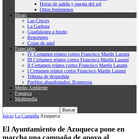
Horas de salida y puesta del sol
Otros fenómenos
Blogs
Las Cruces
La Garlopa
Guadalajara a fondo
Reportajes
Cosas de aquí
Especiales
IV Certamen relatos cortos Francisco Martín Larami
III Certamen relatos cortos Francisco Martín Larami
II Certamen relatos cortos Francisco Martín Larami
I Certamen relatos cortos Francisco Martín Larami
Tribuna de despedida
Pueblos abandonados: Romerosa
Medio Ambiente
Fototeca
Multimedia
Inicio
La Campiña
Azuqueca
El Ayuntamiento de Azuqueca pone en
marcha una campaña de apoyo al