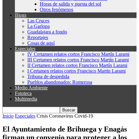
Horas de salida y puesta del sol
Otros fenómenos
Blogs
Las Cruces
La Garlopa
Guadalajara a fondo
Reportajes
Cosas de aquí
Especiales
IV Certamen relatos cortos Francisco Martín Larami
III Certamen relatos cortos Francisco Martín Larami
II Certamen relatos cortos Francisco Martín Larami
I Certamen relatos cortos Francisco Martín Larami
Tribuna de despedida
Pueblos abandonados: Romerosa
Medio Ambiente
Fototeca
Multimedia
Inicio
Especiales
Crisis Coronavirus Covid-19
El Ayuntamiento de Brihuega y Enagás
firman un convenio para proteger a los