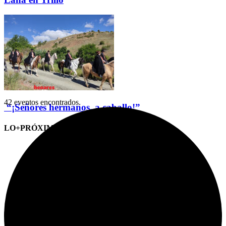
42 eventos encontrados.
“¡Señores hermanos, a caballo!”
LO+PRÓXIMO (CITAS)