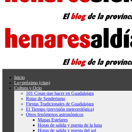
Inicio
Lo+próximo (citas)
Cultura y Ocio
101 Cosas que hacer en Guadalajara
Rutas de Senderismo
Fiestas Tradicionales de Guadalajara
El Tiempo (previsión meteorológica)
Otros fenómenos astronómicos
Mapas Estelares
Horas de salida y puesta de la luna
Horas de salida y puesta del sol