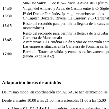
Sur-Este Salida 53 de la A-2 hacia la Avda. del Ejército
14:30
Virgen del Amparo y Avda. de Castilla entre la C/ Sigüen
Pº del Doctor Fernández Iparraguirre ambos sentidos
15:30
C/ Capitán Boixareu Rivera “La Carrera” y C/ Carden
Resto del recorrido para permitir la llegada de la caravan
16:15
momentáneo)
Resto del recorrido para permitir la llegada de la prue
Carretera de Marchamalo
16:45
Alternativas: C/ Cristóbal Colón y vías de conexión ent
Las empresas situadas en la Carretera de Fontanar será
Barrio de Taracena: salidas y entradas exclusivamente por
17:00
(salida 58 de la A-2)
Adaptación líneas de autobús
Del mismo modo, en coordinación con ALSA, se han establecido las si
Desde el martes 10:00 a las 21:00, hasta miércoles 11:00 a las 15:00
Líneas
C1, C2, L4 y L8
no tendrán acceso a paradas situadas 