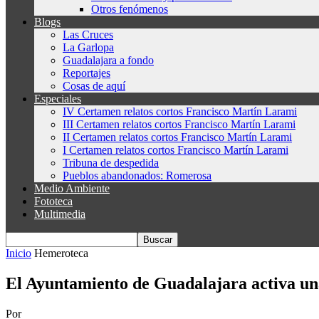
Otros fenómenos
Blogs
Las Cruces
La Garlopa
Guadalajara a fondo
Reportajes
Cosas de aquí
Especiales
IV Certamen relatos cortos Francisco Martín Larami
III Certamen relatos cortos Francisco Martín Larami
II Certamen relatos cortos Francisco Martín Larami
I Certamen relatos cortos Francisco Martín Larami
Tribuna de despedida
Pueblos abandonados: Romerosa
Medio Ambiente
Fototeca
Multimedia
Inicio
Hemeroteca
El Ayuntamiento de Guadalajara activa una
Por