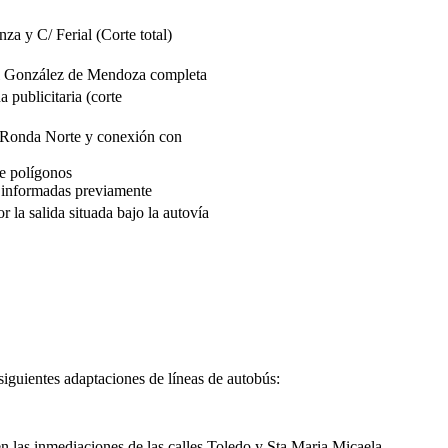
za y C/ Ferial (Corte total)
al González de Mendoza completa
a publicitaria (corte
ba Ronda Norte y conexión con
re polígonos
n informadas previamente
 la salida situada bajo la autovía
guientes adaptaciones de líneas de autobús:
en las inmediaciones de las calles Toledo y Sta Maria Micaela.