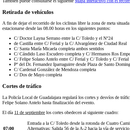
También puede consultarse el siguiente
Mapa interactivo con el recorr
Retirada de vehículos
A fin de dejar el recorrido de los ciclistas libre la zona de meta situa
estacionarse desde las 08.00 horas en los siguientes puntos:
C/ Doctor Layna Serrano entre la C/ Toledo y el Nº24
de Castilla entre C/ Ferial y la C/ Alvargómez de Ciudad Real
C/ Santa María Micaela completa ambos sentidos
C/ Cándido Laso Escudero completa y C/ Hermanos Ros Empera
C/ Felipe Solano Antelo entre C/ Ferial y C/ Toledo y C/ Ferial
Pº del Dr. Fernandez Iparraguirre desde Plaza de Santo Doming
C/ Cardenal González de Mendoza completa
C/ Dos de Mayo completa
Cortes de tráfico
La Policía Local de Guadalajara regulará los cortes y desvíos de tráfi
Felipe Solano Antelo hasta finalización del evento.
El día
11 de septiembre
los cortes obedecen al siguiente cuadro:
Entrada a la C/ Toledo desde la rotonda de Cuatro Cam
07:00
Alternativas: Salida 56 de la A-2 hacia la vía de servicio