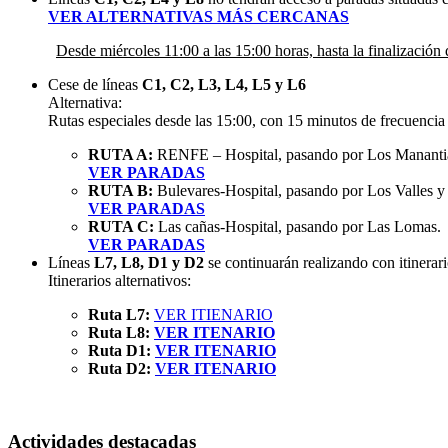
VER ALTERNATIVAS MÁS CERCANAS
Desde miércoles 11:00 a las 15:00 horas, hasta la finalización 
Cese de líneas
C1, C2, L3, L4, L5 y L6
Alternativa:
Rutas especiales desde las 15:00, con 15 minutos de frecuencia
RUTA A:
RENFE – Hospital, pasando por Los Manantiale
VER PARADAS
RUTA B:
Bulevares-Hospital, pasando por Los Valles y
VER PARADAS
RUTA C:
Las cañas-Hospital, pasando por Las Lomas.
VER PARADAS
Líneas
L7, L8, D1 y D2
se continuarán realizando con itinerar
Itinerarios alternativos:
Ruta L7:
VER ITIENARIO
Ruta L8:
VER ITENARIO
Ruta D1:
VER ITENARIO
Ruta D2:
VER ITENARIO
Actividades destacadas