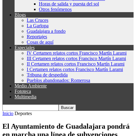
Horas de salida y puesta del sol
Otros fenómenos
Blogs
Las Cruces
La Garlopa
Guadalajara a fondo
Reportajes
Cosas de aquí
Especiales
IV Certamen relatos cortos Francisco Martín Larami
III Certamen relatos cortos Francisco Martín Larami
II Certamen relatos cortos Francisco Martín Larami
I Certamen relatos cortos Francisco Martín Larami
Tribuna de despedida
Pueblos abandonados: Romerosa
Medio Ambiente
Fototeca
Multimedia
Inicio
Deportes
El Ayuntamiento de Guadalajara pondrá
en marcha una línea de subvenciones