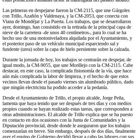
Las primeras en despejarse fueron la CM-2115, que une Gárgoles
con Trillo, Azañón y Valdenaya, y la CM-2053, que conecta con
Viana de Mondéjar y La Puerta. Los trabajos, que se desarrollaron
ayer, domingo, han consistido en la retirada de la principal capa de
nieve de la carretera -de unos 40 centímetros-, para lo cual se ha
hecho uso de una motoniveladora alquilada por el Ayuntamiento, y
el posterior paso de un vehículo municipal esparciendo sal y
fundente (urea) sobre la capa de hielo persistente sobre la calzada.
Durante la jornada de hoy, los trabajos se centrarán en despejar, de
igual modo, la CM-9055, que une Morillejo con la CM-2115. Cabe
destacar, en este caso, la complicada fisionomía de la vía, que hace
aún más complicada la labor de limpieza, y el hecho de que estos
vecinos llevan desde el pasado viernes sin alumbrado público, dado
que ningún electricista ha podido acceder a la pedanía.
Desde el Ayuntamiento de Trillo, el propio alcalde, Jorge Peña,
lamenta que haya tenido que ser después de tres días y con medios
propios cuando se hayan realizado estas tareas, que corresponden a
otras administraciones. El alcalde de Trillo explica que se ha puesto
en contacto en dos ocasiones con la Junta de Comunidades y la
Diputación provincial, desde donde le aseguraron que los trabajos
comenzarían en breve. Sin embargo, después de dos días, finalmente
ayer el equipo de Gobierno decidió llevar a cabo las labores con sus