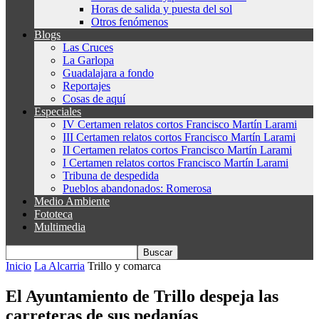
Horas de salida y puesta del sol
Otros fenómenos
Blogs
Las Cruces
La Garlopa
Guadalajara a fondo
Reportajes
Cosas de aquí
Especiales
IV Certamen relatos cortos Francisco Martín Larami
III Certamen relatos cortos Francisco Martín Larami
II Certamen relatos cortos Francisco Martín Larami
I Certamen relatos cortos Francisco Martín Larami
Tribuna de despedida
Pueblos abandonados: Romerosa
Medio Ambiente
Fototeca
Multimedia
Inicio
La Alcarria
Trillo y comarca
El Ayuntamiento de Trillo despeja las
carreteras de sus pedanías