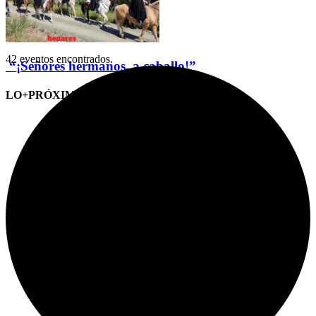
42 eventos encontrados.
“¡Señores hermanos, a caballo!”
LO+PRÓXIMO (CITAS)