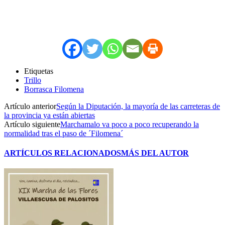
Etiquetas
Trillo
Borrasca Filomena
Artículo anterior
Según la Diputación, la mayoría de las carreteras de
la provincia ya están abiertas
Artículo siguiente
Marchamalo va poco a poco recuperando la
normalidad tras el paso de ´Filomena´
ARTÍCULOS RELACIONADOS
MÁS DEL AUTOR