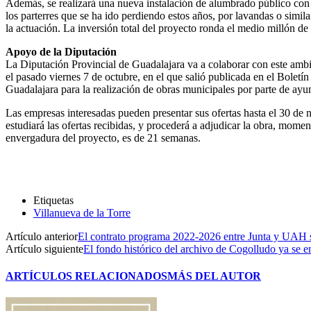
Además, se realizará una nueva instalación de alumbrado público con e
los parterres que se ha ido perdiendo estos años, por lavandas o simil
la actuación. La inversión total del proyecto ronda el medio millón de
Apoyo de la Diputación
La Diputación Provincial de Guadalajara va a colaborar con este amb
el pasado viernes 7 de octubre, en el que salió publicada en el Bolet
Guadalajara para la realización de obras municipales por parte de ayu
Las empresas interesadas pueden presentar sus ofertas hasta el 30 de 
estudiará las ofertas recibidas, y procederá a adjudicar la obra, mome
envergadura del proyecto, es de 21 semanas.
Etiquetas
Villanueva de la Torre
Artículo anterior
El contrato programa 2022-2026 entre Junta y UAH s
Artículo siguiente
El fondo histórico del archivo de Cogolludo ya se e
ARTÍCULOS RELACIONADOS
MÁS DEL AUTOR