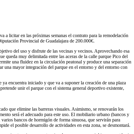
a a licitar en las próximas semanas el contrato para la remodelación
Diputación Provincial de Guadalajara de 200.000€.
objetivo del uso y disfrute de las vecinas y vecinos. Aprovechando esa
rque queda muy delimitada entre las aceras de la calle parque Pico del
rmite una fluidez en la circulación peatonal y produce una separación
tar una mayor integración del parque en el entorno y del entorno con
 se ya encuentra iniciado y que va a suponer la creación de una plaza
e, pretende unir el parque con el sistema general deportivo existente,
icado que elimine las barreras visuales. Asimismo, se renovarán los
vimento será el adecuado para este uso. El mobiliario urbano (bancos y
án varios bancos de hormigón de forma sinuosa, que servirán para
pide el posible desarrollo de actividades en esta zona, se desmontará.