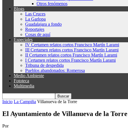
Otros fenómenos
Blogs
Las Cruces
La Garlopa
Guadalajara a fondo
Reportajes
Cosas de aquí
Especiales
IV Certamen relatos cortos Francisco Martín Larami
III Certamen relatos cortos Francisco Martín Larami
II Certamen relatos cortos Francisco Martín Larami
I Certamen relatos cortos Francisco Martín Larami
Tribuna de despedida
Pueblos abandonados: Romerosa
Medio Ambiente
Fototeca
Multimedia
Inicio
La Campiña
Villanueva de la Torre
El Ayuntamiento de Villanueva de la Torre 
Por