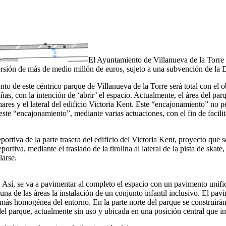
El Ayuntamiento de Villanueva de la Torre v
ersión de más de medio millón de euros, sujeto a una subvención de la 
nto de este céntrico parque de Villanueva de la Torre será total con el 
ñas, con la intención de ‘abrir’ el espacio. Actualmente, el área del pa
es y el lateral del edificio Victoria Kent. Este “encajonamiento” no pe
este “encajonamiento”, mediante varias actuaciones, con el fin de facili
eportiva de la parte trasera del edificio del Victoria Kent, proyecto que
portiva, mediante el traslado de la tirolina al lateral de la pista de skat
larse.
s. Así, se va a pavimentar al completo el espacio con un pavimento unif
na de las áreas la instalación de un conjunto infantil inclusivo. El pa
ón más homogénea del entorno. En la parte norte del parque se construir
del parque, actualmente sin uso y ubicada en una posición central que im