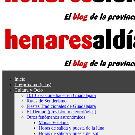
Inicio
Lo+próximo (citas)
Cultura y Ocio
101 Cosas que hacer en Guadalajara
Rutas de Senderismo
Fiestas Tradicionales de Guadalajara
El Tiempo (previsión meteorológica)
Otros fenómenos astronómicos
Mapas Estelares
Horas de salida y puesta de la luna
Horas de salida y puesta del sol