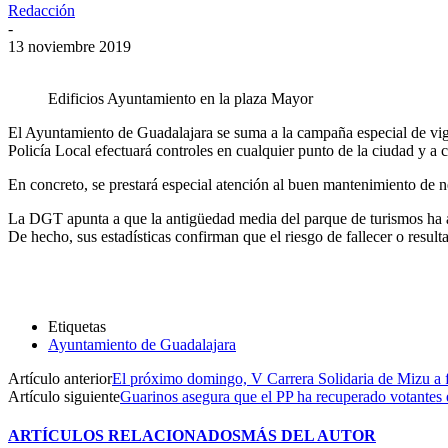
Redacción
-
13 noviembre 2019
Edificios Ayuntamiento en la plaza Mayor
El Ayuntamiento de Guadalajara se suma a la campaña especial de vig
Policía Local efectuará controles en cualquier punto de la ciudad y a 
En concreto, se prestará especial atención al buen mantenimiento de n
La DGT apunta a que la antigüedad media del parque de turismos ha a
De hecho, sus estadísticas confirman que el riesgo de fallecer o result
Etiquetas
Ayuntamiento de Guadalajara
Artículo anterior
El próximo domingo, V Carrera Solidaria de Mizu a
Artículo siguiente
Guarinos asegura que el PP ha recuperado votantes 
ARTÍCULOS RELACIONADOS
MÁS DEL AUTOR