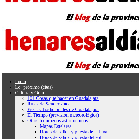
Inicio
Lo+próximo (citas)
Cultura y Ocio
101 Cosas que hacer en Guadalajara
Rutas de Senderismo
Fiestas Tradicionales de Guadalajara
El Tiempo (previsión meteorológica)
Otros fenómenos astronómicos
Mapas Estelares
Horas de salida y puesta de la luna
Horas de salida y puesta del sol