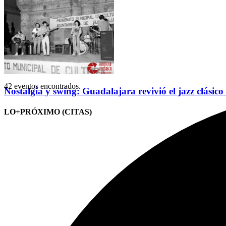
42 eventos encontrados.
Nostalgia y swing: Guadalajara revivió el jazz clásico
LO+PRÓXIMO (CITAS)