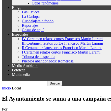
Otros fenómenos
Blogs
Las Cruces
La Garlopa
Guadalajara a fondo
Reportajes
Cosas de aquí
Especiales
IV Certamen relatos cortos Francisco Martín Larami
III Certamen relatos cortos Francisco Martín Larami
II Certamen relatos cortos Francisco Martín Larami
I Certamen relatos cortos Francisco Martín Larami
Tribuna de despedida
Pueblos abandonados: Romerosa
Medio Ambiente
Fototeca
Multimedia
Inicio
Local
El Ayuntamiento se suma a una campaña esp
Por