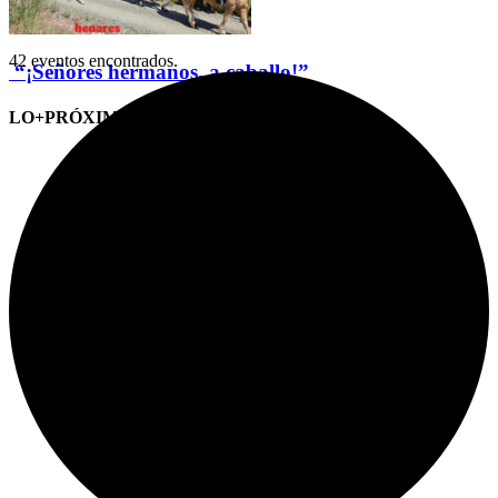
42 eventos encontrados.
“¡Señores hermanos, a caballo!”
LO+PRÓXIMO (CITAS)