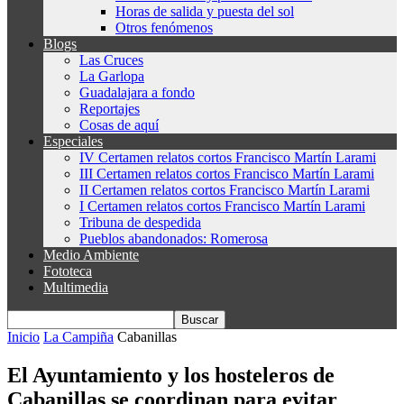
Horas de salida y puesta del sol
Otros fenómenos
Blogs
Las Cruces
La Garlopa
Guadalajara a fondo
Reportajes
Cosas de aquí
Especiales
IV Certamen relatos cortos Francisco Martín Larami
III Certamen relatos cortos Francisco Martín Larami
II Certamen relatos cortos Francisco Martín Larami
I Certamen relatos cortos Francisco Martín Larami
Tribuna de despedida
Pueblos abandonados: Romerosa
Medio Ambiente
Fototeca
Multimedia
Inicio
La Campiña
Cabanillas
El Ayuntamiento y los hosteleros de
Cabanillas se coordinan para evitar