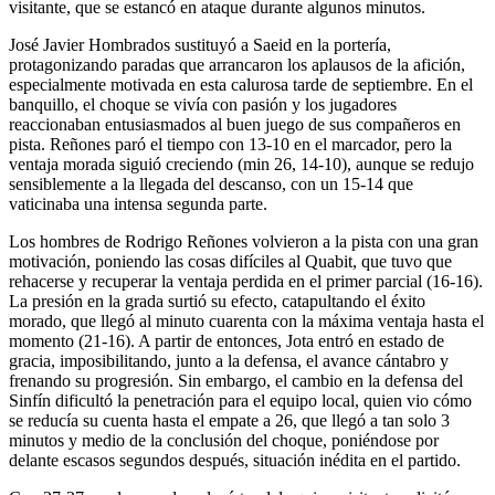
visitante, que se estancó en ataque durante algunos minutos.
José Javier Hombrados sustituyó a Saeid en la portería,
protagonizando paradas que arrancaron los aplausos de la afición,
especialmente motivada en esta calurosa tarde de septiembre. En el
banquillo, el choque se vivía con pasión y los jugadores
reaccionaban entusiasmados al buen juego de sus compañeros en
pista. Reñones paró el tiempo con 13-10 en el marcador, pero la
ventaja morada siguió creciendo (min 26, 14-10), aunque se redujo
sensiblemente a la llegada del descanso, con un 15-14 que
vaticinaba una intensa segunda parte.
Los hombres de Rodrigo Reñones volvieron a la pista con una gran
motivación, poniendo las cosas difíciles al Quabit, que tuvo que
rehacerse y recuperar la ventaja perdida en el primer parcial (16-16).
La presión en la grada surtió su efecto, catapultando el éxito
morado, que llegó al minuto cuarenta con la máxima ventaja hasta el
momento (21-16). A partir de entonces, Jota entró en estado de
gracia, imposibilitando, junto a la defensa, el avance cántabro y
frenando su progresión. Sin embargo, el cambio en la defensa del
Sinfín dificultó la penetración para el equipo local, quien vio cómo
se reducía su cuenta hasta el empate a 26, que llegó a tan solo 3
minutos y medio de la conclusión del choque, poniéndose por
delante escasos segundos después, situación inédita en el partido.