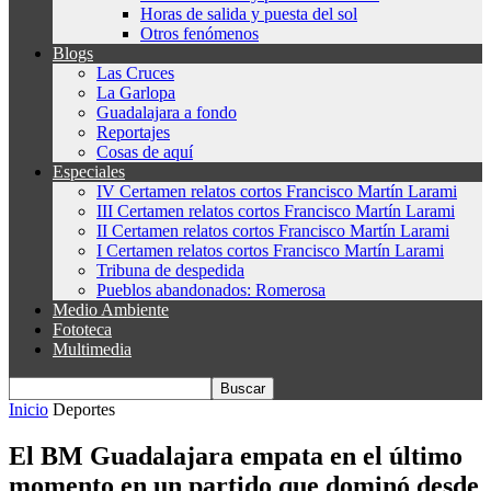
Horas de salida y puesta del sol
Otros fenómenos
Blogs
Las Cruces
La Garlopa
Guadalajara a fondo
Reportajes
Cosas de aquí
Especiales
IV Certamen relatos cortos Francisco Martín Larami
III Certamen relatos cortos Francisco Martín Larami
II Certamen relatos cortos Francisco Martín Larami
I Certamen relatos cortos Francisco Martín Larami
Tribuna de despedida
Pueblos abandonados: Romerosa
Medio Ambiente
Fototeca
Multimedia
Inicio
Deportes
El BM Guadalajara empata en el último
momento en un partido que dominó desde