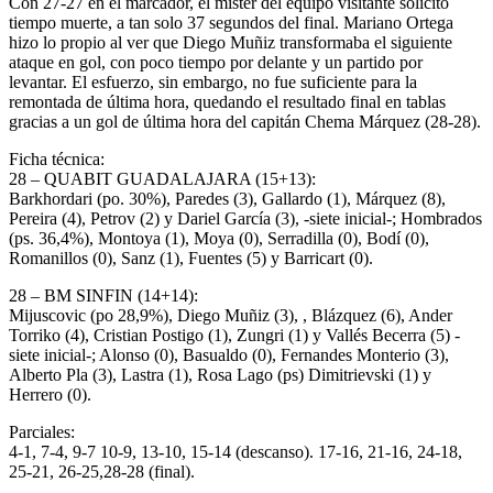
Con 27-27 en el marcador, el míster del equipo visitante solicitó
tiempo muerte, a tan solo 37 segundos del final. Mariano Ortega
hizo lo propio al ver que Diego Muñiz transformaba el siguiente
ataque en gol, con poco tiempo por delante y un partido por
levantar. El esfuerzo, sin embargo, no fue suficiente para la
remontada de última hora, quedando el resultado final en tablas
gracias a un gol de última hora del capitán Chema Márquez (28-28).
Ficha técnica:
28 – QUABIT GUADALAJARA (15+13):
Barkhordari (po. 30%), Paredes (3), Gallardo (1), Márquez (8),
Pereira (4), Petrov (2) y Dariel García (3), -siete inicial-; Hombrados
(ps. 36,4%), Montoya (1), Moya (0), Serradilla (0), Bodí (0),
Romanillos (0), Sanz (1), Fuentes (5) y Barricart (0).
28 – BM SINFIN (14+14):
Mijuscovic (po 28,9%), Diego Muñiz (3), , Blázquez (6), Ander
Torriko (4), Cristian Postigo (1), Zungri (1) y Vallés Becerra (5) -
siete inicial-; Alonso (0), Basualdo (0), Fernandes Monterio (3),
Alberto Pla (3), Lastra (1), Rosa Lago (ps) Dimitrievski (1) y
Herrero (0).
Parciales:
4-1, 7-4, 9-7 10-9, 13-10, 15-14 (descanso). 17-16, 21-16, 24-18,
25-21, 26-25,28-28 (final).