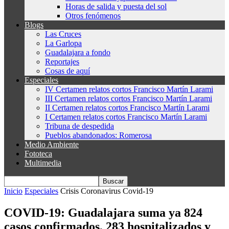
Horas de salida y puesta del sol
Otros fenómenos
Blogs
Las Cruces
La Garlopa
Guadalajara a fondo
Reportajes
Cosas de aquí
Especiales
IV Certamen relatos cortos Francisco Martín Larami
III Certamen relatos cortos Francisco Martín Larami
II Certamen relatos cortos Francisco Martín Larami
I Certamen relatos cortos Francisco Martín Larami
Tribuna de despedida
Pueblos abandonados: Romerosa
Medio Ambiente
Fototeca
Multimedia
Inicio
Especiales
Crisis Coronavirus Covid-19
COVID-19: Guadalajara suma ya 824
casos confirmados, 283 hospitalizados y