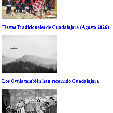
Fiestas Tradicionales de Guadalajara (Agosto 2026)
Los Ovnis también han recorrido Guadalajara