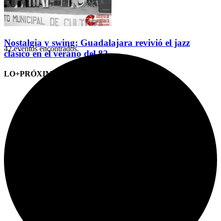
Nostalgia y swing: Guadalajara revivió el jazz
42 eventos encontrados.
clásico en el verano del 82
LO+PRÓXIMO (CITAS)