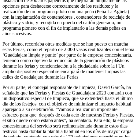
instalación de 300 aros papeleras que mejorarán ampliamente las
opciones para deshacerse correctamente de los residuos; y la
realización de un programa piloto con una peña (Peña La Agüela)
con la implantación de contenedores , contenedores de reciclaje de
plástico y vidrio, y recogida en puerta del cartón generado, un
programa pionero con el fin de implantarlo a las demás peñas en
años sucesivos.
Por último, recordaba otras medidas que se han puesto en marcha
estas Ferias, como el reparto de 2.000 vasos reutilizables con el lema
‘Guadalajara limpia y punto’ por parte de la empresa concesionaria,
teniendo como objetivo la reducción de la generación de plásticos
durante las ferias y concienciación a la ciudadanía sobre la i Un
amplio dispositivo especial se encargará de mantener limpias las
calles de Guadalajara durante las Ferias
Por su parte, el concejal responsable de limpieza, David García, ha
señalado que las Ferias y Fiestas de Guadalajara 2023 contarán con
un dispositivo especial de limpieza, que se extenderá hasta el último
día de los festejos, con el objetivo de minimizar el impacto habitual
aparejado a su celebración. “Vamos a realizar un importante
esfuerzo para que, después de cada acto de nuestras Ferias y Fiestas,
el sitio quede como estaba antes”, ha señalado. Para ello, la empresa
concesionaria del servicio será redimensionada durante estos días
festivos hasta doblar la plantilla habitual en los días de mayor carga
de trabajo, contando con más de 170 trabajadores repartidos en los