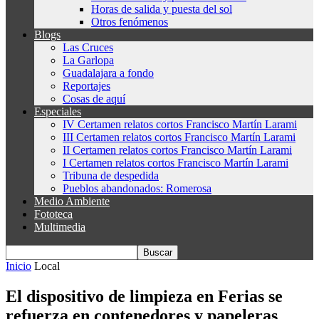
Horas de salida y puesta del sol
Otros fenómenos
Blogs
Las Cruces
La Garlopa
Guadalajara a fondo
Reportajes
Cosas de aquí
Especiales
IV Certamen relatos cortos Francisco Martín Larami
III Certamen relatos cortos Francisco Martín Larami
II Certamen relatos cortos Francisco Martín Larami
I Certamen relatos cortos Francisco Martín Larami
Tribuna de despedida
Pueblos abandonados: Romerosa
Medio Ambiente
Fototeca
Multimedia
Inicio
Local
El dispositivo de limpieza en Ferias se
refuerza en contenedores y papeleras