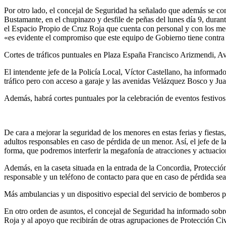
Por otro lado, el concejal de Seguridad ha señalado que además se con
Bustamante, en el chupinazo y desfile de peñas del lunes día 9, duran
el Espacio Propio de Cruz Roja que cuenta con personal y con los med
«es evidente el compromiso que este equipo de Gobierno tiene contra 
Cortes de tráficos puntuales en Plaza España Francisco Arizmendi, 
El intendente jefe de la Policía Local, Víctor Castellano, ha informad
tráfico pero con acceso a garaje y las avenidas Velázquez Bosco y Juan 
Además, habrá cortes puntuales por la celebración de eventos festivos 
De cara a mejorar la seguridad de los menores en estas ferias y fiesta
adultos responsables en caso de pérdida de un menor. Así, el jefe de 
forma, que podremos interferir la megafonía de atracciones y actuacio
Además, en la caseta situada en la entrada de la Concordia, Protección 
responsable y un teléfono de contacto para que en caso de pérdida se
Más ambulancias y un dispositivo especial del servicio de bomberos p
En otro orden de asuntos, el concejal de Seguridad ha informado sobr
Roja y al apoyo que recibirán de otras agrupaciones de Protección Civ