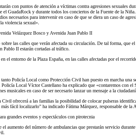
tarán con puntos de atención a víctimas contra agresiones sexuales duran
te el GuadaRock y durante todos los conciertos de la Fuente de la Niña
ios necesarios para intervenir en caso de que se diera un caso de agr
la violencia sexual».
Avenida Velázquez Bosco y Avenida Juan Pablo II
o sobre las calles que verán afectada su circulación. De tal forma, que 
Pablo II estarán cortadas al tráfico.
en el entorno de la Plaza España, en las calles afectadas por el recorri
s, tanto Policía Local como Protección Civil han puesto en marcha una se
la Policía Local Víctor Castellano ha explicado que «contaremos con el
nes musicales en caso de ser necesario lanzar un mensaje a la ciudadaní
Civil ofrecerá a las familias la posibilidad de colocar pulseras identifi
a más fácil localizarlo” ha indicado Fátima Márquez, responsable de la 
ara grandes eventos y espectáculos con pirotecnia
e el aumento del número de ambulancias que prestarán servicio durante 
il.