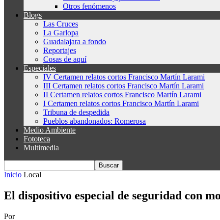
Otros fenómenos
Blogs
Las Cruces
La Garlopa
Guadalajara a fondo
Reportajes
Cosas de aquí
Especiales
IV Certamen relatos cortos Francisco Martín Larami
III Certamen relatos cortos Francisco Martín Larami
II Certamen relatos cortos Francisco Martín Larami
I Certamen relatos cortos Francisco Martín Larami
Tribuna de despedida
Pueblos abandonados: Romerosa
Medio Ambiente
Fototeca
Multimedia
Inicio
Local
El dispositivo especial de seguridad con mo
Por