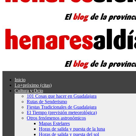
Inicio
Lo+próximo (citas)
Cultura y Ocio
101 Cosas que hacer en Guadalajara
Rutas de Senderismo
Fiestas Tradicionales de Guadalajara
El Tiempo (previsión meteorológica)
Otros fenómenos astronómicos
Mapas Estelares
Horas de salida y puesta de la luna
Horas de salida y puesta del sol