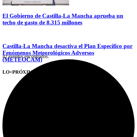
El Gobierno de Castilla-La Mancha aprueba un
techo de gasto de 8.315 millones
Castilla-La Mancha desactiva el Plan Específico por
Fenómenos Meteorológicos Adversos
42 eventos encontrados.
(METEOCAM)
LO+PRÓXIMO (CITAS)