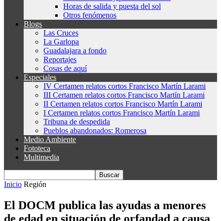
Horas de salida y puesta del sol
Otros fenómenos
Blogs
Las Cruces
La Garlopa
Guadalajara a fondo
Reportajes
Cosas de aquí
Especiales
IV Certamen relatos cortos Francisco Martín Larami
III Certamen relatos cortos Francisco Martín Larami
II Certamen relatos cortos Francisco Martín Larami
I Certamen relatos cortos Francisco Martín Larami
Tribuna de despedida
Pueblos abandonados: Romerosa
Medio Ambiente
Fototeca
Multimedia
Inicio
Región
El DOCM publica las ayudas a menores
de edad en situación de orfandad a causa