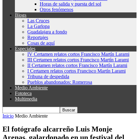
Horas de salida y puesta del sol
Otros fenómenos
Blogs
Las Cruces
La Garlopa
Guadalajara a fondo
Reportajes
Cosas de aquí
Especiales
IV Certamen relatos cortos Francisco Martín Larami
III Certamen relatos cortos Francisco Martín Larami
II Certamen relatos cortos Francisco Martín Larami
I Certamen relatos cortos Francisco Martín Larami
Tribuna de despedida
Pueblos abandonados: Romerosa
Medio Ambiente
Fototeca
Multimedia
Inicio
Medio Ambiente
El fotógrafo alcarreño Luis Monje
Arenas, galardonado en un festival del