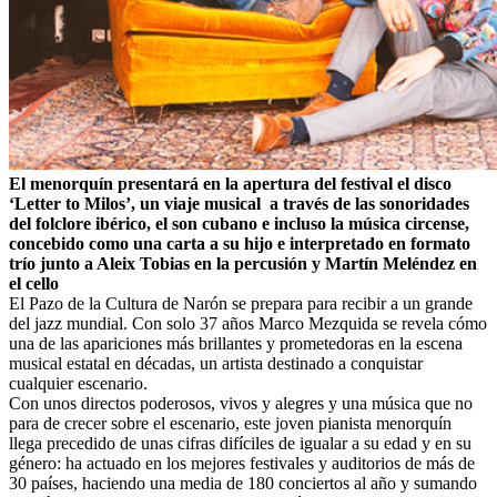
El menorquín presentará en la apertura del festival el disco
‘Letter to Milos’, un viaje musical a través de las sonoridades
del folclore ibérico, el son cubano e incluso la música circense,
concebido como una carta a su hijo e interpretado en formato
trío junto a Aleix Tobias en la percusión y Martín Meléndez en
el cello
El Pazo de la Cultura de Narón se prepara para recibir a un grande
del jazz mundial. Con solo 37 años Marco Mezquida se revela cómo
una de las apariciones más brillantes y prometedoras en la escena
musical estatal en décadas, un artista destinado a conquistar
cualquier escenario.
Con unos directos poderosos, vivos y alegres y una música que no
para de crecer sobre el escenario, este joven pianista menorquín
llega precedido de unas cifras difíciles de igualar a su edad y en su
género: ha actuado en los mejores festivales y auditorios de más de
30 países, haciendo una media de 180 conciertos al año y sumando