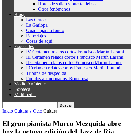
Horas de salida y puesta del sol
Otros fenómenos
Blogs
Las Cruces
La Garlopa
Guadalajara a fondo
Reportajes
Cosas de aquí
Especiales
IV Certamen relatos cortos Francisco Martín Larami
III Certamen relatos cortos Francisco Martín Larami
II Certamen relatos cortos Francisco Martín Larami
I Certamen relatos cortos Francisco Martín Larami
Tribuna de despedida
Pueblos abandonados: Romerosa
Medio Ambiente
Fototeca
Multimedia
Inicio
Cultura y Ocio
Cultura
El gran pianista Marco Mezquida abre
hoy la octava edición del Jazz de Ría